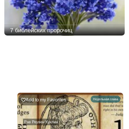
7 библейских пророчиц
222
Недельная
Комментарии
глава
Шофтим
Add to my Favorites
Недельная глава
09.08.2026
–
15.08.2026
Рав Реувен Куклин