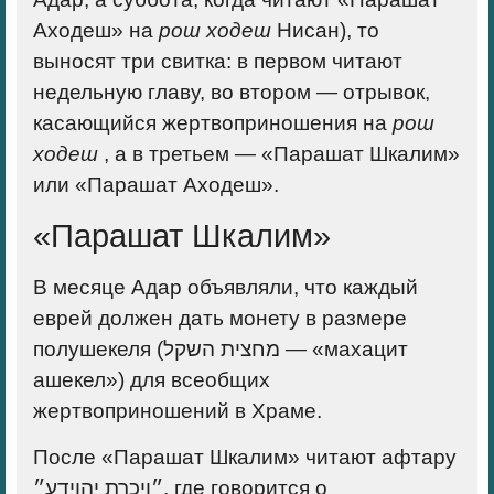
Аходеш» на
рош ходеш
Нисан), то
выносят три свитка: в первом читают
недельную главу, во втором — отрывок,
касающийся жертвоприношения на
рош
ходеш
, а в третьем — «Парашат Шкалим»
или «Парашат Аходеш».
«Парашат Шкалим»
В месяце Адар объявляли, что каждый
еврей должен дать монету в размере
полушекеля (מחצית השקל — «махацит
ашекел») для всеобщих
жертвоприношений в Храме.
После «Парашат Шкалим» читают афтару
״ויכרת יהוידע״, где говорится о