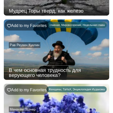
Мудрец Торы тверд, как железо
Add to my Favorites
главная
,
Мировоззрение
,
Недельная глава
Рав Реувен Куклин
В чем основная трудность для
верующего человека?
Add to my Favorites
Женщины
,
ТаНаХ
,
Энциклопедия Иудаизма
Менахем Познер