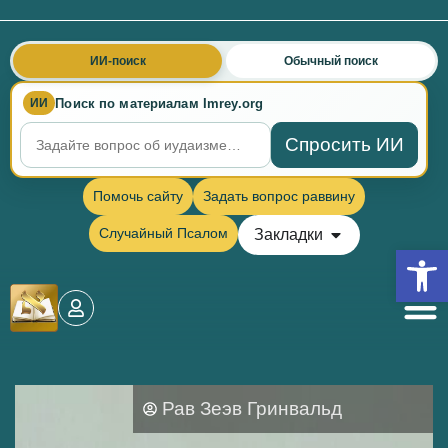
ИИ-поиск
Обычный поиск
Поиск по материалам Imrey.org
ИИ
Спросить ИИ
Помочь сайту
Задать вопрос раввину
Случайный Псалом
Закладки
Откры
Рав Зеэв Гринвальд