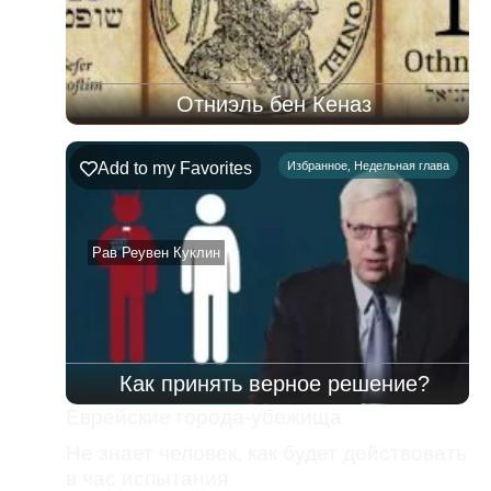
Отниэль бен Кеназ
Add to my Favorites
Избранное
,
Недельная глава
Рав Реувен Куклин
Как принять верное решение?
Еврейские города-убежища
Не знает человек, как будет действовать
в час испытания