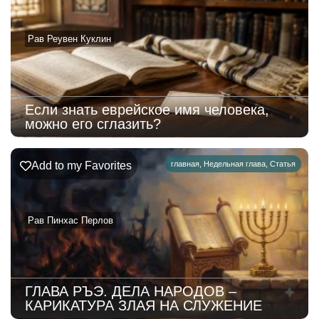
Рав Реувен Куклин
Если знать еврейское имя человека,
можно его сглазить?
Add to my Favorites
главная
,
Недельная глава
,
Статья
Рав Пинхас Перлов
ГЛАВА РЪЭ. ДЕЛА НАРОДОВ –
КАРИКАТУРА ЗЛАЯ НА СЛУЖЕНИЕ