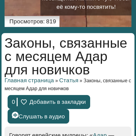
её кому-то посвятить!
Просмотров:
819
Законы, связанные
с месяцем Адар
для новичков
Главная страница
Статья
»
»
Законы, связанные с
месяцем Адар для новичков
0
Добавить в закладки
Слушать в аудио
Говорят еврейские мудрецы: «
Адар
—