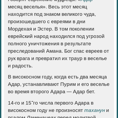
месяц веселья». Весь этот месяц
находится под знаком великого чуда,
произошедшего с евреями в дни
Мордехая и Эстер. В том поколении
еврейский народ находился под угрозой
полного уничтожения в результате
преследований Амана. Бог спас евреев от
рук врага и превратил их траур в веселье
и радость.
В високосном году, когда есть два месяца
Адар, устанавливают Пурим и его веселье
во время второго Адара — Адар бет.
14-го и 15־го числа первого Адара в
високосном году не произносят
таханун
и
псалом
Ламенацеах
перед молитвой