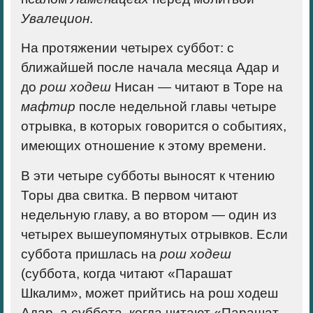
Увалецион
.
На протяжении четырех суббот: с
ближайшей после начала месяца Адар и
до
рош ходеш
Нисан — читают в Торе на
мафтир
после недельной главы четыре
отрывка, в которых говорится о событиях,
имеющих отношение к этому времени.
В эти четыре субботы выносят к чтению
Торы два свитка. В первом читают
недельную главу, а во втором — один из
четырех вышеупомянутых отрывков. Если
суббота пришлась на
рош ходеш
(суббота, когда читают «Парашат
Шкалим», может прийтись на рош ходеш
Адар, а суббота, когда читают «Парашат