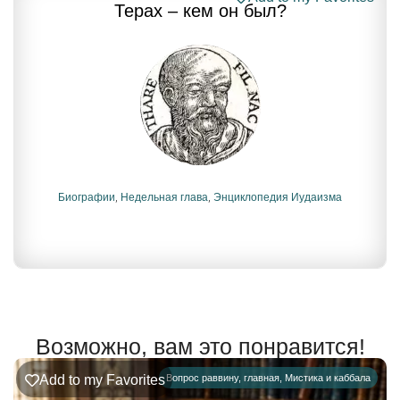
Терах – кем он был?
Биографии
,
Недельная глава
,
Энциклопедия Иудаизма
Возможно, вам это понравится!
Add to my Favorites
Вопрос раввину
,
главная
,
Мистика и каббала