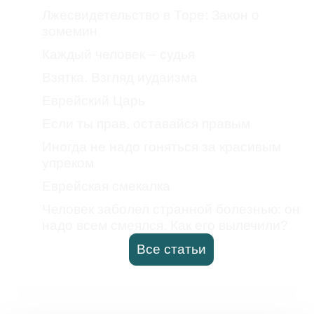
Лжесвидетельство в Торе: Закон о
зомемин
Каждый человек – судья
Взятка. Взгляд иудаизма
Еврейский Царь
Если ты прав, оставайся правым
Иногда не надо гоняться за красивым
упреком
Еврейская смекалка
Человек заболел странной болезнью: он
надо всем смеялся. Как его вылечили?
Все статьи