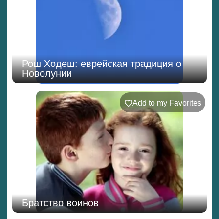
Рош Ходеш: еврейская традиция о
Новолунии
Add to my Favorites
Братство воинов