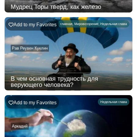
Мудрец Торы тверд, как железо
Add to my Favorites
главная
,
Мировоззрение
,
Недельная глава
Рав Реувен Куклин
В чем основная трудность для
верующего человека?
Add to my Favorites
Недельная глава
Аркадий