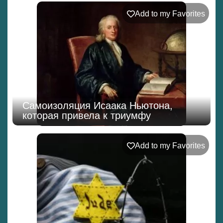
Add to my Favorites
Самоизоляция Исаака Ньютона,
которая привела к триумфу
Add to my Favorites