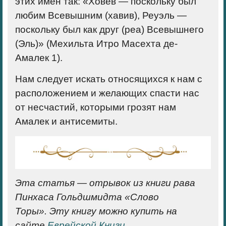
этих имён так: «Ховев — поскольку был
любим Всевышним (хавив), Реуэль —
поскольку был как друг (реа) Всевышнего
(Эль)» (Мехильта Итро Масехта де-
Амалек 1).
Нам следует искать относящихся к нам с
расположением и желающих спасти нас
от несчастий, которыми грозят нам
Амалек и антисемиты.
Эта статья — отрывок из книги рава
Пинхаса Гольдшмидта «Слово
Торы».
Эту книгу можно купить на
сайте
Еврейской Книги
.