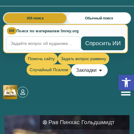
ИИ-поиск
Обычный поиск
Поиск по материалам Imrey.org
ИИ
Спросить ИИ
Помочь сайту
Задать вопрос раввину
Случайный Псалом
Закладки
Откры
Рав Пинхас Гольдшмидт