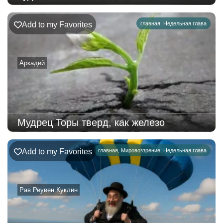
Add to my Favorites
главная
,
Недельная глава
Аркадий
Мудрец Торы тверд, как железо
Add to my Favorites
главная
,
Мировоззрение
,
Недельная глава
Рав Реувен Куклин