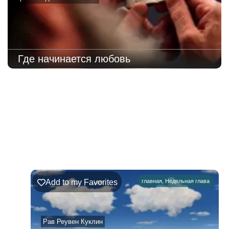
Где начинается любовь
221
Недельная
Комментарии
глава
Ръэ
Add to my Favorites
главная
,
Недельная глава
02.08.2026
–
08.08.2026
Рав Реувен Куклин