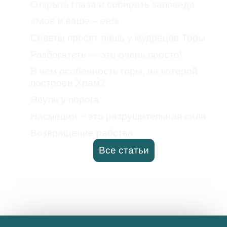
Открыть глаза и собирать заповеди
«Мое и ваше – ее!»
Советы просят лишь у мудрецов Торы
Разбогатеть — это очень просто!
В чем особенность горы, на которой
построен Храм?
Элуль у порога
Насмешки – это разрушительная сила
Возвращение рабства
Все статьи