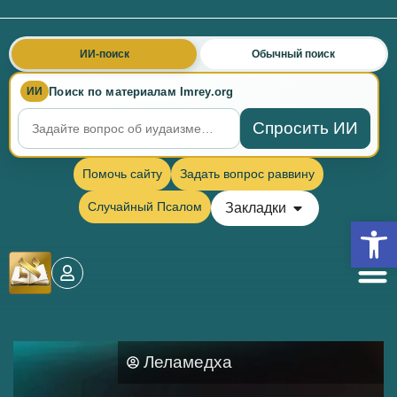
ИИ-поиск
Обычный поиск
Поиск по материалам Imrey.org
ИИ
Спросить ИИ
Помочь сайту
Задать вопрос раввину
Случайный Псалом
Закладки
Откры
Леламедха