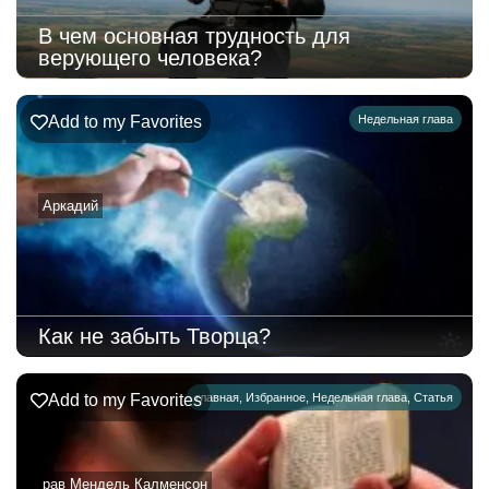
В чем основная трудность для
верующего человека?
Add to my Favorites
Недельная глава
Аркадий
Как не забыть Творца?
Add to my Favorites
главная
,
Избранное
,
Недельная глава
,
Статья
рав Мендель Калменсон