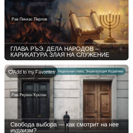
Рав Пинхас Перлов
ГЛАВА РЪЭ. ДЕЛА НАРОДОВ –
КАРИКАТУРА ЗЛАЯ НА СЛУЖЕНИЕ
Add to my Favorites
главная
,
Недельная глава
,
Энциклопедия Иудаизма
Рав Реувен Куклин
Свобода выбора — как смотрит на нее
иудаизм?