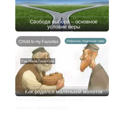
Свобода выбора – основное
условие веры
Add to my Favorites
Избранное
,
Недельная глава
Рав Яаков Галинский
Как родился маленький молоток
Как услышать похвалу о себе?
Зависит, как посмотреть