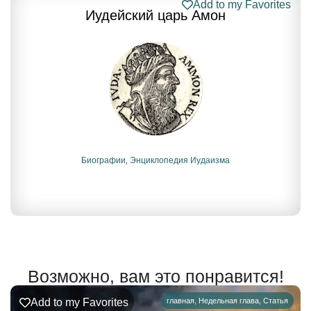
Add to my Favorites
Иудейский царь Амон
Биографии
,
Энциклопедия Иудаизма
Возможно, вам это понравится!
Add to my Favorites
главная
,
Недельная глава
,
Статья