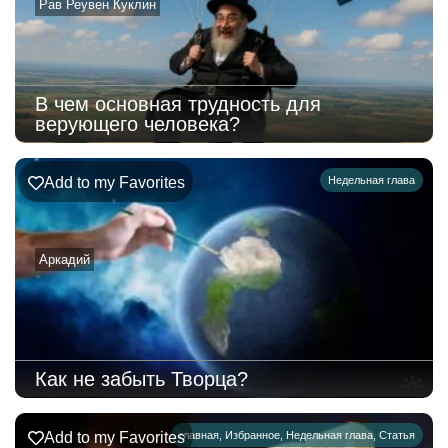
Рав Реувен Куклин
В чем основная трудность для
верующего человека?
Add to my Favorites
Недельная глава
Аркадий
Как не забыть Творца?
Add to my Favorites
главная
,
Избранное
,
Недельная глава
,
Статья