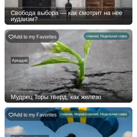
Свобода выбора — как смотрит на нее
иудаизм?
Add to my Favorites
главная
,
Недельная глава
Аркадий
Мудрец Торы тверд, как железо
Add to my Favorites
главная
,
Мировоззрение
,
Недельная глава