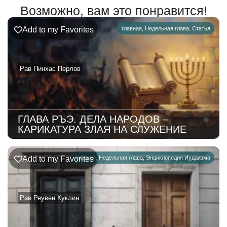
Возможно, вам это понравится!
Add to my Favorites
главная
,
Недельная глава
,
Статья
Рав Пинхас Перлов
ГЛАВА РЪЭ. ДЕЛА НАРОДОВ –
КАРИКАТУРА ЗЛАЯ НА СЛУЖЕНИЕ
Add to my Favorites
главная
,
Недельная глава
,
Энциклопедия Иудаизма
Рав Реувен Куклин