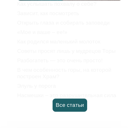
Как услышать похвалу о себе?
Зависит, как посмотреть
Открыть глаза и собирать заповеди
«Мое и ваше – ее!»
Как родился маленький молоток
Советы просят лишь у мудрецов Торы
Разбогатеть — это очень просто!
В чем особенность горы, на которой
построен Храм?
Элуль у порога
Насмешки – это разрушительная сила
Все статьи