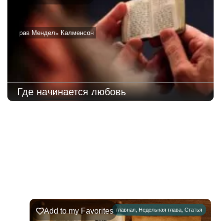
рав Мендель Калменсон
Где начинается любовь
221
Недельная
Комментарии
глава
Ръэ
Add to my Favorites
главная
,
Недельная глава
,
Статья
02.08.2026