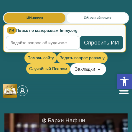
ИИ-поиск
Обычный поиск
Поиск по материалам Imrey.org
ИИ
Спросить ИИ
Помочь сайту
Задать вопрос раввину
Случайный Псалом
Закладки
Откры
Бархи Нафши