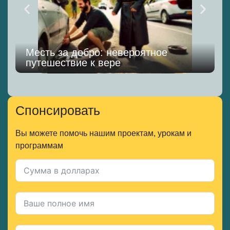
Месть за добро: невероятное
путешествие к вере
К
Спонсировать
Вы можете помочь нашим проектам, урокам и
программам