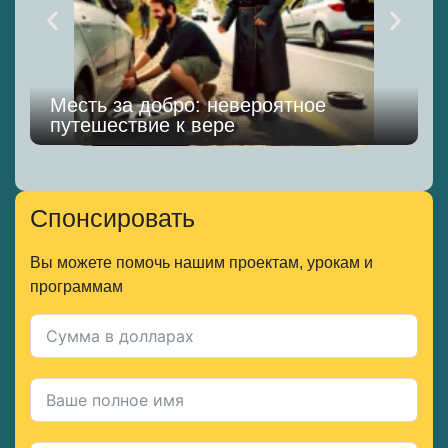
Месть за добро: невероятное
путешествие к вере
К
Спонсировать
Вы можете помочь нашим проектам, урокам и
программам