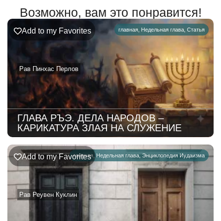
Возможно, вам это понравится!
Add to my Favorites
главная
,
Недельная глава
,
Статья
Рав Пинхас Перлов
ГЛАВА РЪЭ. ДЕЛА НАРОДОВ –
КАРИКАТУРА ЗЛАЯ НА СЛУЖЕНИЕ
Add to my Favorites
главная
,
Недельная глава
,
Энциклопедия Иудаизма
Рав Реувен Куклин