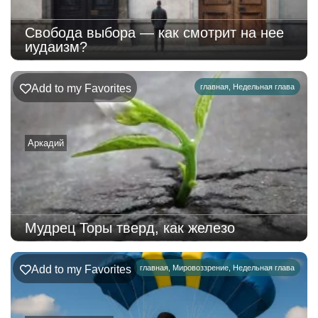
Свобода выбора — как смотрит на нее
иудаизм?
Add to my Favorites
главная
,
Недельная глава
Аркадий
Мудрец Торы тверд, как железо
Add to my Favorites
главная
,
Мировоззрение
,
Недельная глава