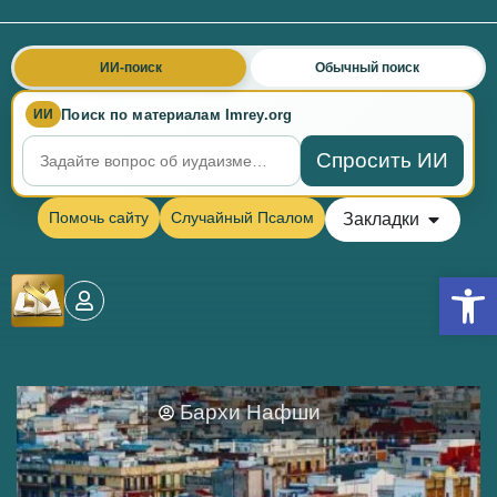
ИИ-поиск
Обычный поиск
Поиск по материалам Imrey.org
ИИ
Спросить ИИ
Помочь сайту
Случайный Псалом
Закладки
Откры
Бархи Нафши