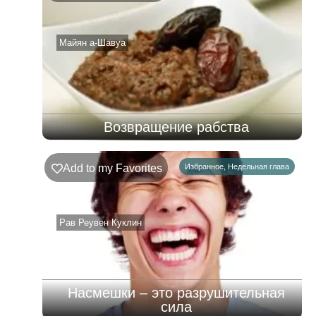
–
08.08.2026
Майян а-Шавуа
Возвращение рабства
Add to my Favorites
Избранное
,
Недельная глава
Рав Реувен Куклин
Насмешки – это разрушительная
сила