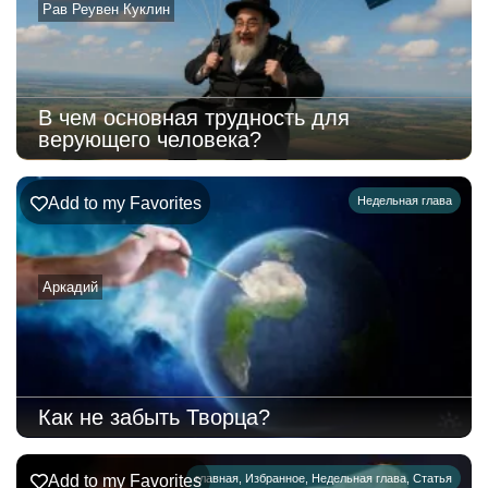
Рав Реувен Куклин
В чем основная трудность для
верующего человека?
Add to my Favorites
Недельная глава
Аркадий
Как не забыть Творца?
Add to my Favorites
главная
,
Избранное
,
Недельная глава
,
Статья