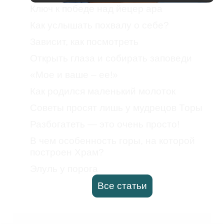
Ключ к победе над йецер ара
Как услышать похвалу о себе?
Зависит, как посмотреть
Открыть глаза и собирать заповеди
«Мое и ваше – ее!»
Как родился маленький молоток
Советы просят лишь у мудрецов Торы
Разбогатеть — это очень просто!
В чем особенность горы, на которой
построен Храм?
Элуль у порога
Все статьи