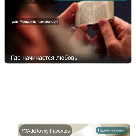
рав Мендель Калменсон
Где начинается любовь
219
Недельная
Комментарии
глава
Ръэ
Add to my Favorites
Недельная глава
02.08.2026