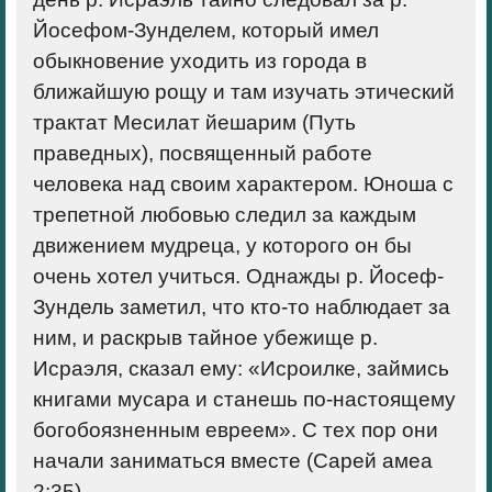
Йосефом-Зунделем, который имел
обыкновение уходить из города в
ближайшую рощу и там изучать этический
трактат Месилат йешарим (Путь
праведных), посвященный работе
человека над своим характером. Юноша с
трепетной любовью следил за каждым
движением мудреца, у которого он бы
очень хотел учиться. Однажды р. Йосеф-
Зундель заметил, что кто-то наблюдает за
ним, и раскрыв тайное убежище р.
Исраэля, сказал ему: «Исроилке, займись
книгами мусара и станешь по-настоящему
богобоязненным евреем». С тех пор они
начали заниматься вместе (Сарей амеа
2:35).