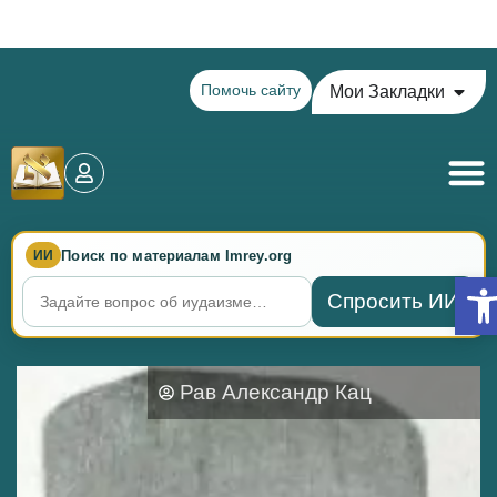
Теилим на сегодня - 15 Ава: главы 77-78
Помочь сайту
Мои Закладки
Поиск по материалам Imrey.org
ИИ
Отк
Спросить ИИ
Рав Александр Кац