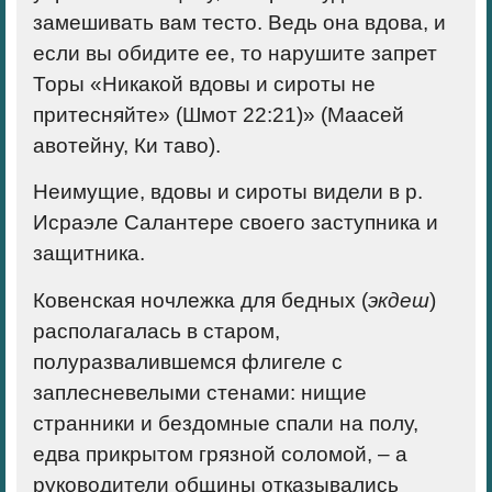
замешивать вам тесто. Ведь она вдова, и
если вы обидите ее, то нарушите запрет
Торы «Никакой вдовы и сироты не
притесняйте» (Шмот 22:21)» (Маасей
авотейну, Ки таво).
Неимущие, вдовы и сироты видели в р.
Исраэле Салантере своего заступника и
защитника.
Ковенская ночлежка для бедных (
экдеш
)
располагалась в старом,
полуразвалившемся флигеле с
заплесневелыми стенами: нищие
странники и бездомные спали на полу,
едва прикрытом грязной соломой, – а
руководители общины отказывались