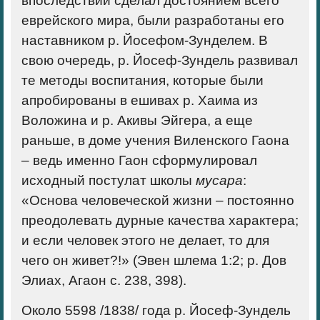
впоследствии сделал достоянием всего
еврейского мира, были разработаны его
наставником р. Йосефом-Зунделем. В
свою очередь, р. Йосеф-Зундель развивал
те методы воспитания, которые были
апробированы в ешивах р. Хаима из
Воложина и р. Акивы Эйгера, а еще
раньше, в доме учения Виленского Гаона
– ведь именно Гаон сформулировал
исходный постулат школы
мусара
:
«Основа человеческой жизни – постоянно
преодолевать дурные качества характера;
и если человек этого не делает, то для
чего он живет?!» (Эвен шлема 1:2; р. Дов
Элиах, Агаон с. 238, 398).
Около 5598 /1838/ года р. Йосеф-Зундель