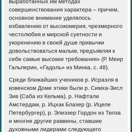
выработанных им методах
совершенствования характера – причем,
основное внимание уделялось
избавлению от высокомерия, чрезмерного
честолюбия и мирской суетности и
укоренению в своей душе привычки
довольствоваться малым, предъявляя к
себе самые высокие требования» (Р. Меир
Гальперин, «Гадоль» из Минка, с. 48).
Среди ближайших учеников р. Исраэля в
ковенском Доме этики были р. Симха-Зисл
Зив (Саба из Кельма), р. Нафтали
Амстердам, р. Ицхак Блазер (р. Ицеле
Петербургер), р. Элиэзер Гордон из Телза
и многие другие раввины, ставшие
духовными лидерами следующего