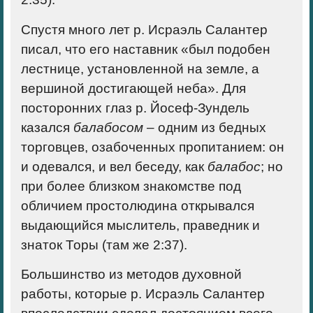
Спустя много лет р. Исраэль Салантер
писал, что его наставник «был подобен
лестнице, установленной на земле, а
вершиной достигающей неба». Для
посторонних глаз р. Йосеф-Зундель
казался
балабосом
– одним из бедных
торговцев, озабоченных пропитанием: он
и одевался, и вел беседу, как
балабос
; но
при более близком знакомстве под
обличием простолюдина открывался
выдающийся мыслитель, праведник и
знаток Торы (там же 2:37).
Большинство из методов духовной
работы, которые р. Исраэль Салантер