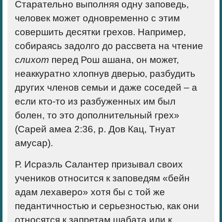
Старательно выполняя одну заповедь,
человек может одновременно с этим
совершить десятки грехов. Например,
собираясь задолго до рассвета на чтение
слихот
перед Рош ашана, он может,
неаккуратно хлопнув дверью, разбудить
других членов семьи и даже соседей – а
если кто-то из разбуженных им был
болен, то это дополнительный грех»
(Сарей амеа 2:36, р. Дов Кац, Тнуат
амусар).
Р. Исраэль Салантер призывал своих
учеников относится к заповедям «бейн
адам лехаверо» хотя бы с той же
педантичностью и серьезностью, как они
относятся к запретам шабата или к