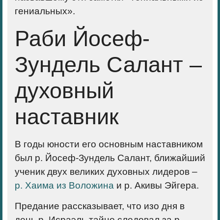
гениальных».
Раби Йосеф-
Зундель Салант –
духовный
наставник
В годы юности его основным наставником
был р. Йосеф-Зундель Салант, ближайший
ученик двух великих духовных лидеров –
р. Хаима из Воложина
и р. Акивы Эйгера.
Предание рассказывает, что изо дня в
день р. Исраэль тайно следовал за р.