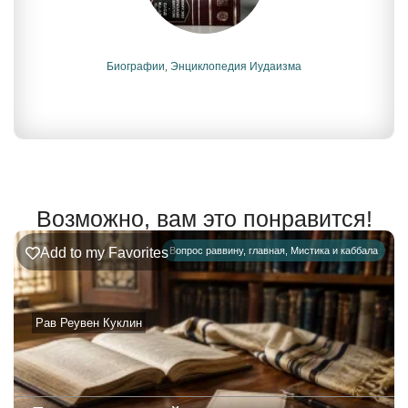
Биографии
,
Энциклопедия Иудаизма
Возможно, вам это понравится!
Add to my Favorites
Вопрос раввину
,
главная
,
Мистика и каббала
Рав Реувен Куклин