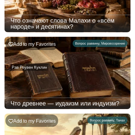
Что означают слова Малахи о «всём
народе» и десятинах?
Add to my Favorites
Вопрос раввину
,
Мировоззрение
Рав Реувен Куклин
Что древнее — иудаизм или индуизм?
Add to my Favorites
Вопрос раввину
,
Танах