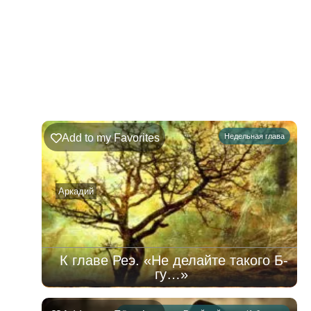
220
Недельная
Комментарии
глава
Ръэ
Add to my Favorites
Недельная глава
02.08.2026
–
08.08.2026
Аркадий
К главе Реэ. «Не делайте такого Б-
гу…»