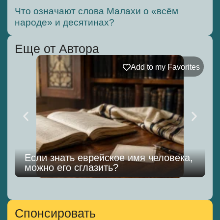
Что означают слова Малахи о «всём
народе» и десятинах?
Еще от Автора
Add to my Favorites
Если знать еврейское имя человека,
можно его сглазить?
к
Спонсировать