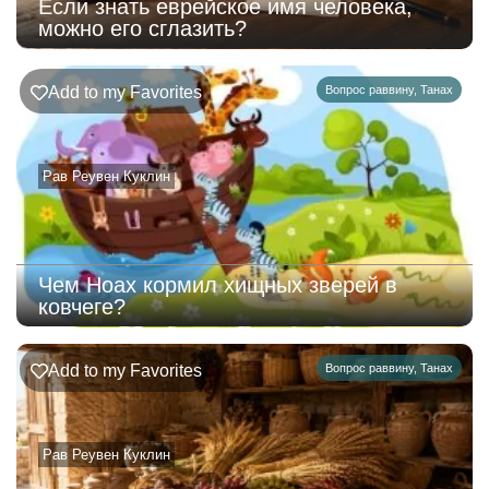
Если знать еврейское имя человека,
можно его сглазить?
Add to my Favorites
Вопрос раввину
,
Танах
Рав Реувен Куклин
Чем Ноах кормил хищных зверей в
ковчеге?
Add to my Favorites
Вопрос раввину
,
Танах
Рав Реувен Куклин