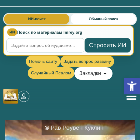
ИИ-поиск
Обычный поиск
Поиск по материалам Imrey.org
ИИ
Спросить ИИ
Помочь сайту
Задать вопрос раввину
Случайный Псалом
Закладки
Откры
Рав Реувен Куклин