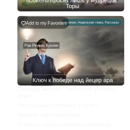
Советы просят лишь у мудрецов
Торы
Add to my Favorites
главная
,
Недельная глава
,
Рассказы
Рав Реувен Куклин
Ключ к победе над йецер ара
Свобода выбора – основное условие
веры
Как услышать похвалу о себе?
Зависит, как посмотреть
Открыть глаза и собирать заповеди