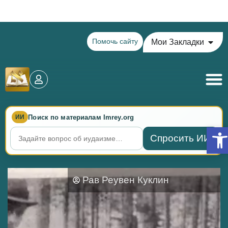
Теилим на сегодня - 13 Ава: главы 69-71
Помочь сайту
Мои Закладки
Поиск по материалам Imrey.org
ИИ
Откр
Спросить ИИ
Рав Реувен Куклин