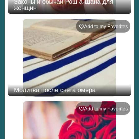
Законы и обычаи Рош а-Шана для
женщин
Add to my Favorites
Молитва после счета омера
Add to my Favorites