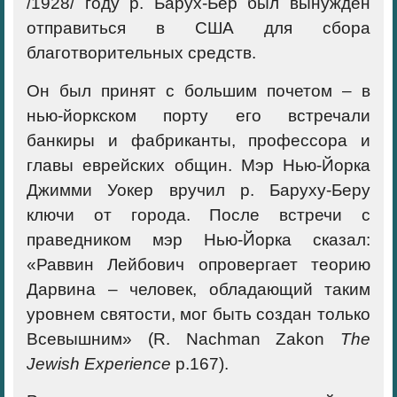
/1928/ году р. Барух-Бер был вынужден
отправиться в США для сбора
благотворительных средств.
Он был принят с большим почетом – в
нью-йоркском порту его встречали
банкиры и фабриканты, профессора и
главы еврейских общин. Мэр Нью-Йорка
Джимми Уокер вручил р. Баруху-Беру
ключи от города. После встречи с
праведником мэр Нью-Йорка сказал:
«Раввин Лейбович опровергает теорию
Дарвина – человек, обладающий таким
уровнем святости, мог быть создан только
Всевышним» (R. Nachman Zakon
The
Jewish
Experience
p.167).