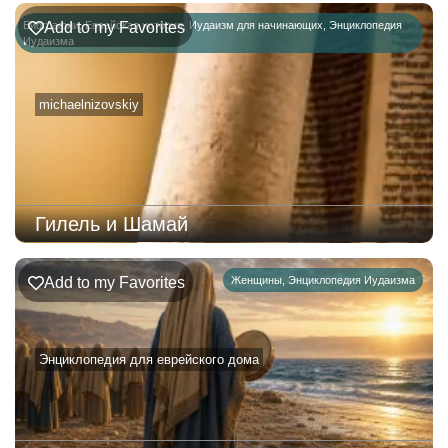
Биографии
Add to my Favorites
,
Еврейская история
,
Иудаизм для начинающих
,
Энциклопедия
Иудаизма
michaelnizovskiy
Гилель и Шамай
Add to my Favorites
Женщины
,
Энциклопедия Иудаизма
Энциклопедия для еврейского дома