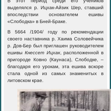
В этот период среди его учеников
выделялся р. Ицхак-Айзик Шер, ставший
впоследствии основателем ешивы
«Слободка» в Бней-Браке.
В 5664 /1904/ году по рекомендации
своего наставника р. Хаима Соловейчика
р. Дов-Бер был приглашен руководителем
ешивы
Кнессет Ицхак
, расположенной в
пригороде Ковно (Каунаса), Слободке, –
благодаря его урокам, эта ешива вскоре
стала одной из самых знаменитых в
литовском крае.