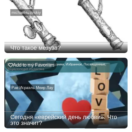
michaelnizovskiy
Что такое мезуза?
15 ава
Add to my Favorites
,
главная
,
Еврейские праздники
,
Избранное
,
Посвященные
,
Энциклопедия Иудаизма
Рав Исраэль Меир Лау
Сегодня «еврейский день любви». Что
это значит?