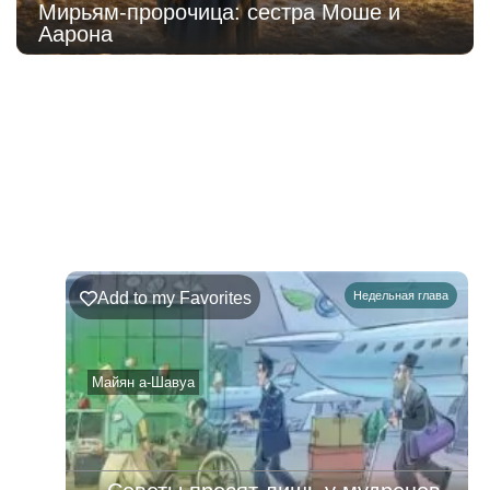
Мирьям-пророчица: сестра Моше и
Аарона
219
Недельная
Комментарии
глава
Ръэ
Add to my Favorites
Недельная глава
02.08.2026
–
08.08.2026
Майян а-Шавуа