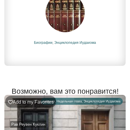
Биографии
,
Энциклопедия Иудаизма
Возможно, вам это понравится!
Add to my Favorites
главная
,
Недельная глава
,
Энциклопедия Иудаизма
Рав Реувен Куклин