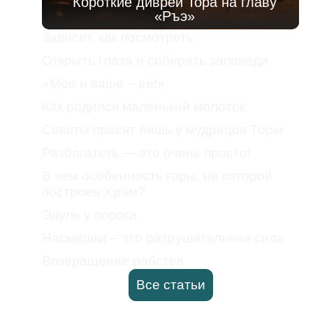
Короткие диврей Тора на главу
«Ръэ»
Зависит, как посмотреть
Открыть глаза и собирать заповеди
«Мое и ваше – ее!»
Как родился маленький молоток
Советы просят лишь у мудрецов Торы
Разбогатеть — это очень просто!
В чем особенность горы, на которой
построен Храм?
Элуль у порога
Насмешки – это разрушительная сила
Возвращение рабства
Все статьи