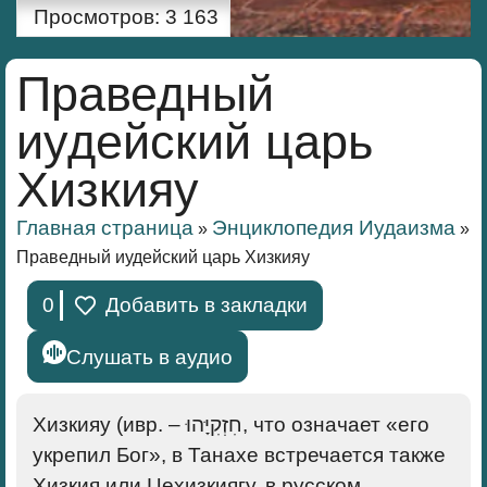
Просмотров:
3 163
Праведный
иудейский царь
Хизкияу
Главная страница
Энциклопедия Иудаизма
»
»
Праведный иудейский царь Хизкияу
0
Добавить в закладки
Слушать в аудио
Хизкияу
(ивр. – ‏חִזְקִיָּהוּ‏‎, что означает «его
укрепил Бог», в Танахе встречается также
Хизкия или Цехизкиягу, в русском