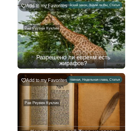
Ръэ
Add to my Favorites
Еврейский закон
,
Знали ли Вы
,
Статья
02.08.2026
–
08.08.2026
Рав Реувен Куклин
Разрешено ли евреям есть
жирафов?
Add to my Favorites
главная
,
Недельная глава
,
Статья
Рав Реувен Куклин