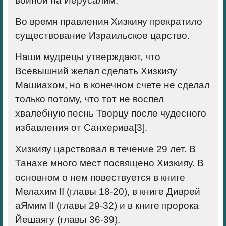
войной на Иерусалим.
Во время правления Хизкияу прекратило
существование Израильское царство.
Наши мудрецы утверждают, что
Всевышний желал сделать Хизкияу
Машиахом, но в конечном счете не сделал
только потому, что тот не воспел
хвалебную песнь Творцу после чудесного
избавления от Санхерива[3].
Хизкияу царствовал в течение 29 лет. В
Танахе много мест посвящено Хизкияу. В
основном о нем повествуется в книге
Мелахим II (главы 18-20), в книге Диврей
аЯмим II (главы 29-32) и в книге пророка
Йешаягу (главы 36-39).