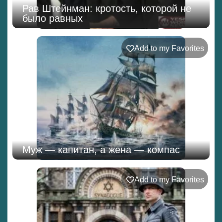
Рав Штейнман: кротость, которой не
было равных
Add to my Favorites
Муж — капитан, а жена — компас
Add to my Favorites