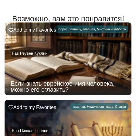
Возможно, вам это понравится!
Add to my Favorites
Вопрос раввину
,
главная
,
Мистика и каббала
Рав Реувен Куклин
Если знать еврейское имя человека,
можно его сглазить?
Add to my Favorites
главная
,
Недельная глава
,
Статья
Рав Пинхас Перлов