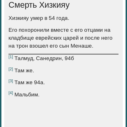
Смерть Хизкияу
Хизкияу умер в 54 года.
Его похоронили вместе с его отцами на
кладбище еврейских царей и после него
на трон взошел его сын Менаше.
[1]
Талмуд, Санедрин, 94б
[2]
Там же.
[3]
Там же 94а.
[4]
Мальбим.