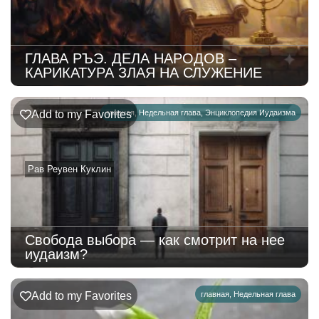
ГЛАВА РЪЭ. ДЕЛА НАРОДОВ –
КАРИКАТУРА ЗЛАЯ НА СЛУЖЕНИЕ
Add to my Favorites
главная
,
Недельная глава
,
Энциклопедия Иудаизма
Рав Реувен Куклин
Свобода выбора — как смотрит на нее
иудаизм?
Add to my Favorites
главная
,
Недельная глава