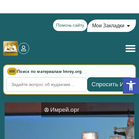
Теилим на сегодня - 14 Ава: главы 72-76
Помочь сайту
Мои Закладки
Поиск по материалам Imrey.org
ИИ
Откры
Спросить ИИ
Имрей.орг