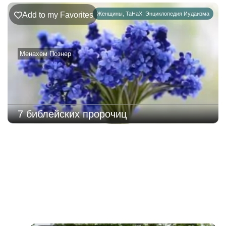
Add to my Favorites
Женщины
,
ТаНаХ
,
Энциклопедия Иудаизма
Менахем Познер
7 библейских пророчиц
220
Недельная
Комментарии
глава