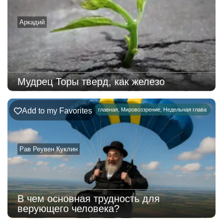
Аркадий
Мудрец Торы тверд, как железо
Add to my Favorites
главная
,
Мировоззрение
,
Недельная глава
Рав Реувен Куклин
В чем основная трудность для
верующего человека?