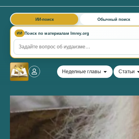
ИИ-поиск
Обычный поиск
Поиск по материалам Imrey.org
ИИ
Неделные главы
Статьи