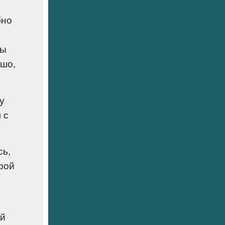
бно
Вы
ошо,
у
 с
сь,
рой
ой