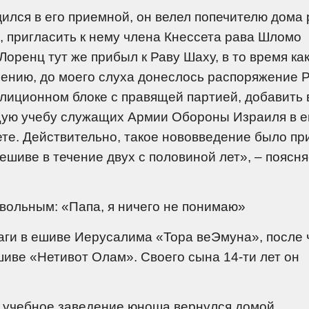
дился в его приемной, он велел попечителю дома 
и, пригласить к нему члена Кнессета рава Шломо
оренц тут же прибыл к Раву Шаху, в то время как
лению, до моего слуха донеслось распоряжение 
лиционном блоке с правящей партией, добавить 
щую учебу служащих Армии Обороны Израиля в 
те. Действительно, такое нововведение было пр
ешиве в течение двух с половиной лет», – поясня
вольным: «Папа, я ничего не понимаю»
ги в ешиве Иерусалима «Тора веЭмуна», после 
ешиве «Нетивот Олам». Своего сына 14-ти лет он
е учебное заведение юноша вернулся домой