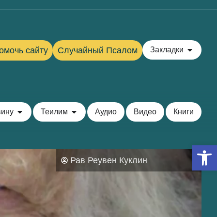
омочь сайту
Случайный Псалом
Закладки
вину
Теилим
Аудио
Видео
Книги
Откры
Рав Реувен Куклин