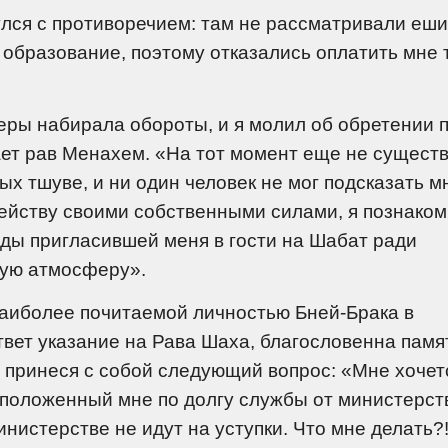
лся с противоречием: там не рассматривали еши
 образование, поэтому отказались оплатить мне 
еры набирала обороты, и я молил об обретении 
ет рав Менахем. «На тот момент еще не сущест
х тшуве, и ни один человек не мог подсказать м
рейству своими собственными силами, я познаком
жды пригласившей меня в гости на Шабат ради
ую атмосферу».
наиболее почитаемой личностью Бней-Брака в
вет указание на Рава Шаха, благословенна памя
, принеся с собой следующий вопрос: «Мне хочет
 положенный мне по долгу службы от министерст
инистерстве не идут на уступки. Что мне делать?