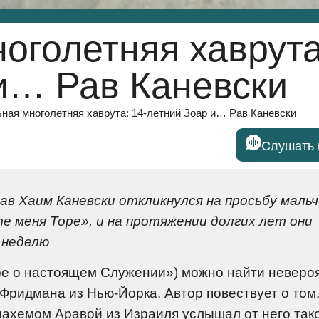
оголетняя хаврута
и… Рав Каневски
ная многолетняя хаврута: 14-летний Зоар и… Рав Каневски
Слушать 
ав Хаим Каневски откликнулся на просьбу мальч
те меня Торе», и на протяжении долгих лет они
 неделю
ое о настоящем Служении») можно найти неверо
ридмана из Нью-Йорка. Автор повествует о том,
нахемом Аравой из Израиля услышал от него так