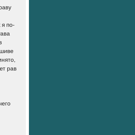
раву
 я по-
Рава
в
ешиве
инято,
ет рав
чего