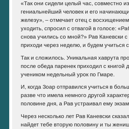
«Так они сидели целый час, совместно и
гениальнейший человек и его начинающий
железу», – отмечает отец с восхищением
уходить, спросил с отвагой в голосе: «Р
снова учились со мной?» Рав Каневски 
приходи через неделю, и будем учиться 
Так и сложилось. Уникальная хаврута пр
после обеда паренек приходил с книгой д
учеником недельный урок по Гмаре.
И, когда Зоар отправился учиться в бол
разве что имела немного другой характе
половине дня, а Рав устраивал ему экза
Через несколько лет Рав Каневски сказал
найдет тебе вторую половину и ты жениш