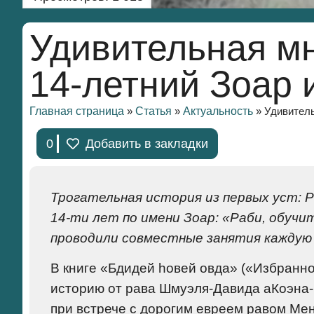
Удивительная мн
14-летний Зоар 
Главная страница
Статья
Aктуальность
»
»
»
Удивитель
0
Добавить в закладки
Трогательная история из первых уст: Р
14-ти лет по имени Зоар: «Раби, обучи
проводили совместные занятия каждую
В книге «Бдидей hовей овда» («Избранн
историю от рава Шмуэля-Давида аКоэна-Ф
при встрече с дорогим евреем равом Ме