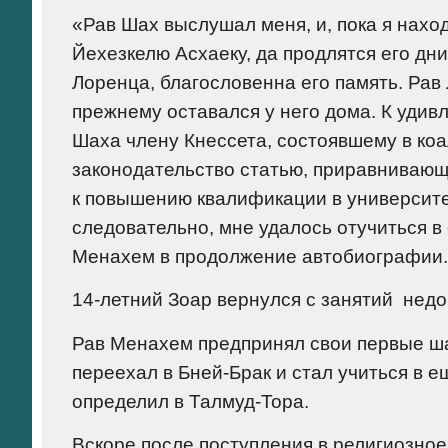
«Рав Шах выслушал меня, и, пока я нахо
Йехезкелю Асхаеку, да продлятся его дн
Лоренца, благословенна его память. Рав Л
прежнему оставался у него дома. К удив
Шаха члену Кнессета, состоявшему в коа
законодательство статью, приравниваю
к повышению квалификации в университе
следовательно, мне удалось отучиться в 
Менахем в продолжение автобиографии.
14-летний Зоар вернулся с занятий недо
Рав Менахем предпринял свои первые ша
переехал в Бней-Брак и стал учиться в 
определил в Талмуд-Тора.
Вскоре после поступления в религиозно