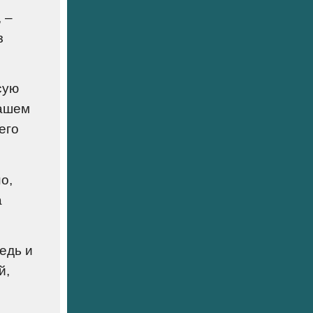
 –
з
сую
нашем
его
о,
а
едь и
й,