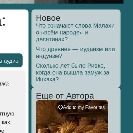
:
Новое
Что означают слова Малахи
о «всём народе» и
десятинах?
Что древнее — иудаизм или
индуизм?
в аудио
Сколько лет было Ривке,
когда она вышла замуж за
Ицхака?
ика
Еще от Автора
Add to my Favorites
ятную
 как
ое