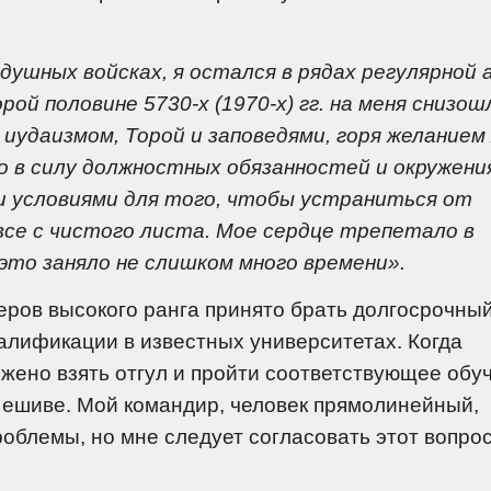
душных войсках, я остался в рядах регулярной 
рой половине 5730-х (1970-х) гг. на меня снизош
я иудаизмом, Торой и заповедями, горя желание
ко в силу должностных обязанностей и окружения
и условиями для того, чтобы устраниться от
все с чистого листа. Мое сердце трепетало в
это заняло не слишком много времени».
ров высокого ранга принято брать долгосрочны
алификации в известных университетах. Когда
жено взять отгул и пройти соответствующее обу
в ешиве. Мой командир, человек прямолинейный,
проблемы, но мне следует согласовать этот вопрос