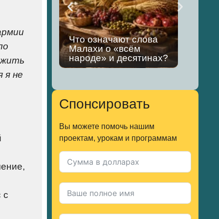
армии
Что означают слова
ло
Малахи о «всём
Что
народе» и десятинах?
иуд
м жить
 я не
Спонсировать
Вы можете помочь нашим
й
проектам, урокам и программам
чение,
 с