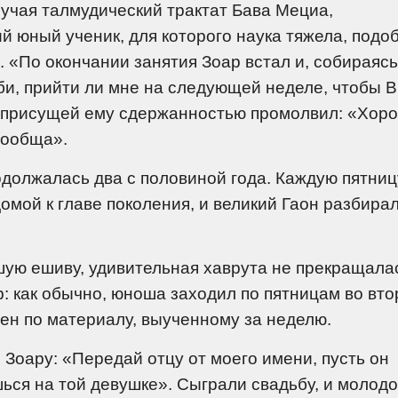
зучая талмудический трактат Бава Мециа,
 юный ученик, для которого наука тяжела, подо
. «По окончании занятия Зоар встал и, собираясь
аби, прийти ли мне на следующей неделе, чтобы 
с присущей ему сдержанностью промолвил: «Хор
сообща».
одолжалась два с половиной года. Каждую пятниц
омой к главе поколения, и великий Гаон разбирал
ьшую ешиву, удивительная хаврута не прекращала
р: как обычно, юноша заходил по пятницам во вто
мен по материалу, выученному за неделю.
 Зоару: «Передай отцу от моего имени, пусть он
ься на той девушке». Сыграли свадьбу, и молод