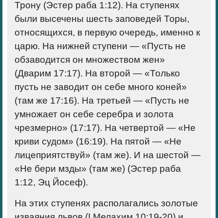
Трону (Эстер раба 1:12). На ступенях
были высечены шесть заповедей Торы,
относящихся, в первую очередь, именно к
царю. На нижней ступени — «Пусть не
обзаводится он множеством жен»
(Дварим 17:17). На второй — «Только
пусть не заводит он себе много коней»
(там же 17:16). На третьей — «Пусть не
умножает он себе серебра и золота
чрезмерно» (17:17). На четвертой — «Не
криви судом» (16:19). На пятой — «Не
лицеприятствуй» (там же). И на шестой —
«Не бери мзды» (там же) (Эстер раба
1:12, Эц Йосеф).
На этих ступенях располагались золотые
изваяния львов (I Мелахим 10:19-20) и