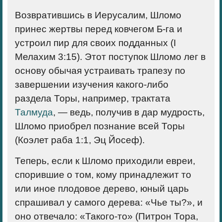
Возвратившись в Иерусалим, Шломо
принес жертвы перед ковчегом Б-га и
устроил пир для своих подданных (I
Мелахим 3:15). Этот поступок Шломо лег в
основу обычая устраивать трапезу по
завершении изучения какого-либо
раздела Торы, например, трактата
Талмуда
, — ведь, получив в дар мудрость,
Шломо приобрел познание всей Торы
(Коэлет раба 1:1, Эц Йосеф).
Теперь, если к Шломо приходили евреи,
спорившие о том, кому принадлежит то
или иное плодовое дерево, юный царь
спрашивал у самого дерева: «Чье ты?», и
оно отвечало: «Такого-то» (Питрон Тора,