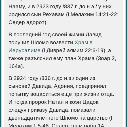
Нааму, и в 2923 году /837 г. до н.э./ у них
родился сын Рехавам (I Мелахим 14:21-22;
Седер адорот).
В последний год своей жизни Давид
поручил Шломо возвести
Храм в
Иерусалиме
(I Диврей аямим 22:6-19), а
также разъяснил ему план Храма (Зоар 2,
164а).
В 2924 году /836 г. до н.э./ один из
сыновей Давида, Адония, предпринял
попытку воцариться еще при жизни отца.
И тогда пророк Натан и коэн Цадок,
следуя приказу Давида, помазали
двенадцатилетнего Шломо на царство (I
Мелахим 1:5-46; Седер олам раба 14;