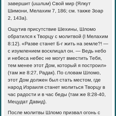
завершит (
ишлим
) Свой мир (Ялкут
Шимони, Мелахим 7, 186; см. также Зоар
2, 143а).
Ощутив присутствие Шехины, Шломо
обратился к Творцу с молитвой (I Мелахим
8:12). «Разве станет Б-г жить на земле?! —
с изумлением восклицал он. — Ведь небо
и небеса небес не могут вместить Тебя,
тем менее этот Дом, который я построил»
(там же 8:27, Радак). По словам Шломо,
этот Дом должен был стать местом, где
народ Израиля станет молиться Творцу в
час радости и в час беды (там же 8:28-40,
Мецудат Давид).
После молитвы Шломо призвал огонь с