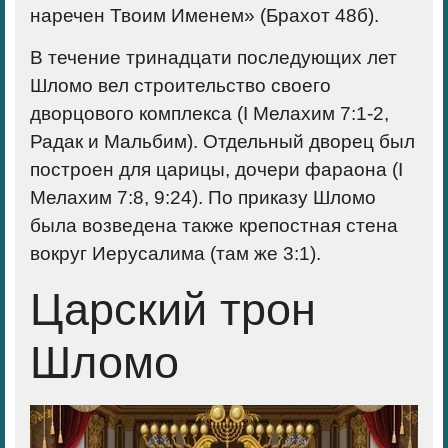
наречен Твоим Именем» (Брахот 48б).
В течение тринадцати последующих лет
Шломо вел строительство своего
дворцового комплекса (I Мелахим 7:1-2,
Радак и Мальбим). Отдельный дворец был
построен для царицы, дочери фараона (I
Мелахим 7:8, 9:24). По приказу Шломо
была возведена также крепостная стена
вокруг Иерусалима (там же 3:1).
Царский трон
Шломо