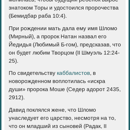
знатоком Торы и удостоился пророчества
(Бемидбар раба 10:4).
При рождении мать дала ему имя Шломо
(Мирный), а пророк Натан назвал его
Йедидья (Любимый Б-гом), предсказав, что
он будет любим Творцом (II Шмуэль 12:24-
25).
По свидетельству
каббалистов
, в
новорожденном воплотилась «искра
души» пророка Моше (Седер адорот 2435,
2912).
Давид поклялся жене, что Шломо
унаследует его царство, несмотря на то,
что он младший из сыновей (Радак, II