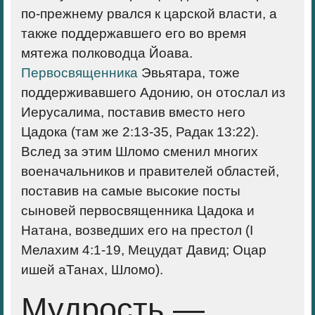
по-прежнему рвался к царской власти, а
также поддержавшего его во время
мятежа полководца Йоава.
Первосвященника
Эвьятара, тоже
поддерживавшего Адонию, он отослал из
Иерусалима, поставив вместо него
Цадока (там же 2:13-35, Радак 13:22).
Вслед за этим Шломо сменил многих
военачальников и правителей областей,
поставив на самые высокие посты
сыновей первосвященника Цадока и
Натана, возведших его на престол (I
Мелахим 4:1-19, Мецудат Давид; Оцар
ишей аТанах, Шломо).
Мудрость —