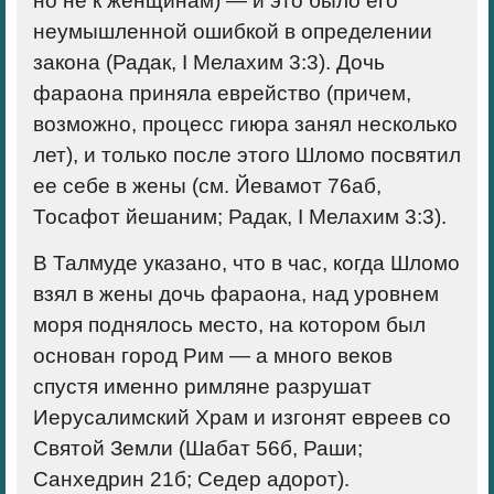
но не к женщинам) — и это было его
неумышленной ошибкой в определении
закона (Радак, I Мелахим 3:3). Дочь
фараона приняла еврейство (причем,
возможно, процесс гиюра занял несколько
лет), и только после этого Шломо посвятил
ее себе в жены (см. Йевамот 76аб,
Тосафот йешаним; Радак, I Мелахим 3:3).
В Талмуде указано, что в час, когда Шломо
взял в жены дочь фараона, над уровнем
моря поднялось место, на котором был
основан город Рим — а много веков
спустя именно римляне разрушат
Иерусалимский Храм и изгонят евреев со
Святой Земли (Шабат 56б, Раши;
Санхедрин 21б; Седер адорот).