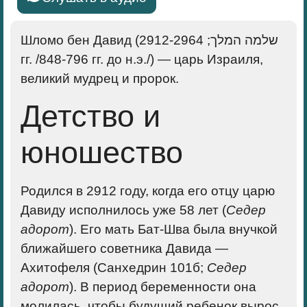
Шломо бен Давид
(שלמה המלך; 2912-2964
гг. /848-796 гг. до н.э./) — царь Израиля,
великий мудрец и пророк.
Детство и
юношество
Родился в 2912 году, когда его отцу царю
Давиду исполнилось уже 58 лет (
Седер
адорот
). Его мать Бат-Шва была внучкой
ближайшего советника Давида —
Ахитофеля (Санхедрин 101б;
Седер
адорот
). В период беременности она
молилась, чтобы будущий ребенок вырос