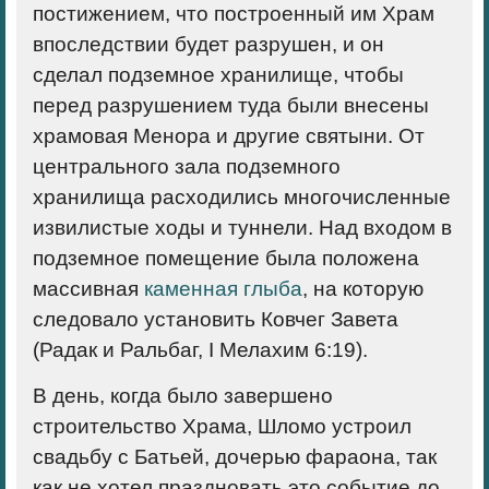
постижением, что построенный им Храм
впоследствии будет разрушен, и он
сделал подземное хранилище, чтобы
перед разрушением туда были внесены
храмовая Менора и другие святыни. От
центрального зала подземного
хранилища расходились многочисленные
извилистые ходы и туннели. Над входом в
подземное помещение была положена
массивная
каменная глыба
, на которую
следовало установить Ковчег Завета
(Радак и Ральбаг, I Мелахим 6:19).
В день, когда было завершено
строительство Храма, Шломо устроил
свадьбу с Батьей, дочерью фараона, так
как не хотел праздновать это событие до