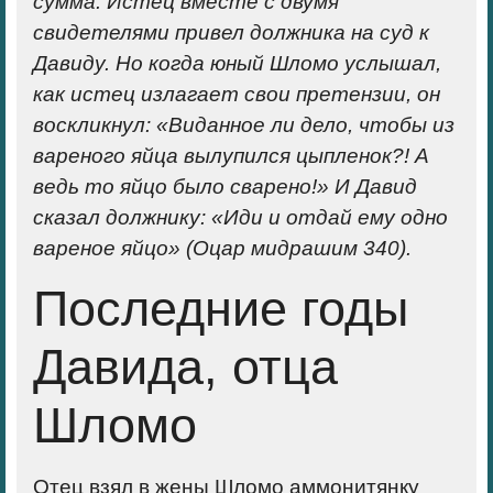
сумма. Истец вместе с двумя
свидетелями привел должника на суд к
Давиду. Но когда юный Шломо услышал,
как истец излагает свои претензии, он
воскликнул: «Виданное ли дело, чтобы из
вареного яйца вылупился цыпленок?! А
ведь то яйцо было сварено!» И Давид
сказал должнику: «Иди и отдай ему одно
вареное яйцо» (Оцар мидрашим 340).
Последние годы
Давида, отца
Шломо
Отец взял в жены Шломо аммонитянку