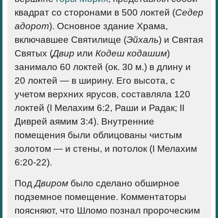
квадрат со сторонами в 500 локтей (
Седер
адорот
). Основное здание Храма,
включавшее Святилище (
Эйхаль
) и Святая
Святых (
Двир
или
Кодеш кодашим
)
занимало 60 локтей (ок. 30 м.) в длину и
20 локтей — в ширину. Его высота, с
учетом верхних ярусов, составляла 120
локтей (I Мелахим 6:2, Раши и Радак; II
Диврей аямим 3:4). Внутренние
помещения были облицованы чистым
золотом — и стены, и потолок (I Мелахим
6:20-22).
Под
Двиром
было сделано обширное
подземное помещение. Комментаторы
поясняют, что Шломо познал пророческим