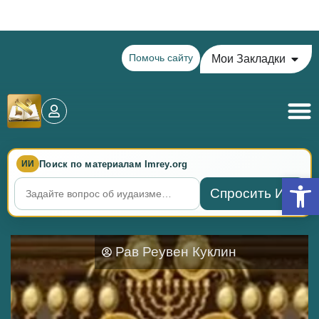
Теилим на сегодня - 15 Ава: главы 77-78
Помочь сайту
Мои Закладки
Поиск по материалам Imrey.org
ИИ
Откры
Спросить ИИ
Рав Реувен Куклин