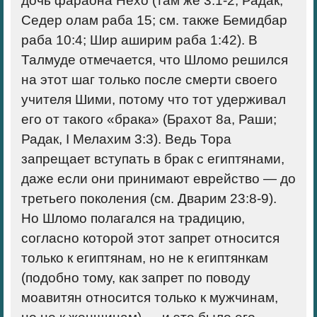
дочь фараона Нехо (там же 3:1-2, Радак;
Седер олам раба 15; см. также Бемидбар
раба 10:4; Шир аширим раба 1:42). В
Талмуде отмечается, что Шломо решился
на этот шаг только после смерти своего
учителя Шими, потому что тот удерживал
его от такого «брака» (Брахот 8а, Раши;
Радак, I Мелахим 3:3). Ведь Тора
запрещает вступать в брак с египтянами,
даже если они принимают еврейство — до
третьего поколения (см. Дварим 23:8-9).
Но Шломо полагался на традицию,
согласно которой этот запрет относится
только к египтянам, но не к египтянкам
(подобно тому, как запрет по поводу
моавитян относится только к мужчинам,