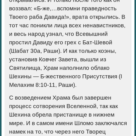
воззвал: «Б-же,…вспомни праведность
Твоего раба Давида!», врата открылись. В
тот час поникли лица всех ненавистников,
и весь народ узнал, что Всевышний
простил Давиду его грех с Бат-Шевой
(Шабат 30а, Раши). И как только коэны,
установив Ковчег Завета, вышли из
Святилища, Храм наполнило облако
Шехины — Б-жественного Присутствия (I
Мелахим 8:10-11, Раши).
С возведением Храма был завершен
процесс сотворения Вселенной, так как
Шехина обрела пристанище в нижнем
мире. И в самом имени Шломо заключался
намек на то, что через него Творец