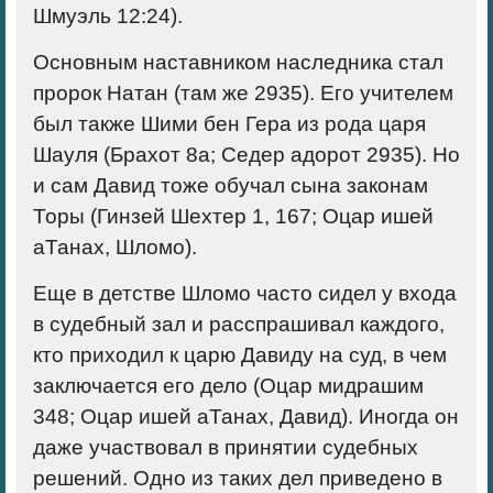
Шмуэль 12:24).
Основным наставником наследника стал
пророк Натан (там же 2935). Его учителем
был также Шими бен Гера из рода царя
Шауля (Брахот 8а; Седер адорот 2935). Но
и сам Давид тоже обучал сына законам
Торы (Гинзей Шехтер 1, 167; Оцар ишей
аТанах, Шломо).
Еще в детстве Шломо часто сидел у входа
в судебный зал и расспрашивал каждого,
кто приходил к царю Давиду на суд, в чем
заключается его дело (Оцар мидрашим
348; Оцар ишей аТанах, Давид). Иногда он
даже участвовал в принятии судебных
решений. Одно из таких дел приведено в