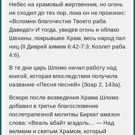
Небес на храмовый жертвенник, но огонь
не сходил до тех пор, пока он не произнес:
«Вспомни благочестие Твоего раба
Давида!» И тогда, увидев огонь и облако
Шехины, покрывшее Храм, весь народ пал
ниц (II Диврей аямим 6:42-7:3; Коэлет раба
4:6).
В те дни царь Шломо начал работу над
книгой, которая впоследствии получила
название «Песня песней» (Зоар 2, 143а).
Вскоре после возведения Храма Шломо
добавил в третье благословение
послетрапезной молитвы Биркат амазон
слова: «Веаль абайт агадоль… — Над
великим и святым Храмом, который