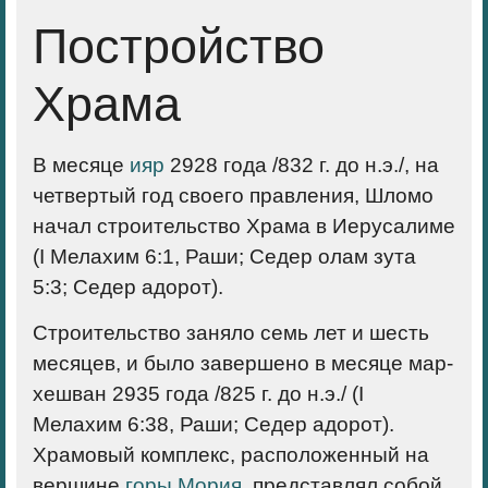
Постройство
Храма
В месяце
ияр
2928 года /832 г. до н.э./, на
четвертый год своего правления, Шломо
начал строительство Храма в Иерусалиме
(I Мелахим 6:1, Раши; Седер олам зута
5:3; Седер адорот).
Строительство заняло семь лет и шесть
месяцев, и было завершено в месяце мар-
хешван 2935 года /825 г. до н.э./ (I
Мелахим 6:38, Раши; Седер адорот).
Храмовый комплекс, расположенный на
вершине
горы Мория
, представлял собой