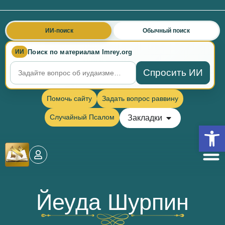
ИИ-поиск
Обычный поиск
Поиск по материалам Imrey.org
ИИ
Спросить ИИ
Помочь сайту
Задать вопрос раввину
Случайный Псалом
Закладки
Откры
Йеуда Шурпин