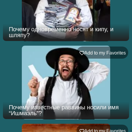
Почему одновременно носят и кипу, и
шляпу?
Add to my Favorites
Почему известные раввины носили имя
“Ишмаэль”?
Add to my Favorites