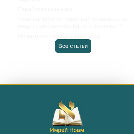
Еврейская смекалка
Человек заболел странной болезнью: он
надо всем смеялся. Как его вылечили?
Испытание не подрывает веру
Все статьи
Имрей Ноам