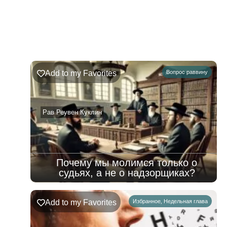
Недельная
Комментарии
глава
Шофтим
Add to my Favorites
Вопрос раввину
09.08.2026
–
15.08.2026
Рав Реувен Куклин
Почему мы молимся только о
судьях, а не о надзорщиках?
Add to my Favorites
Избранное
,
Недельная глава