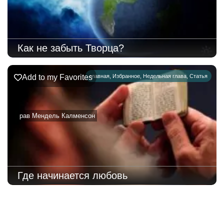
Как не забыть Творца?
Add to my Favorites
главная
,
Избранное
,
Недельная глава
,
Статья
рав Мендель Калменсон
Где начинается любовь
223