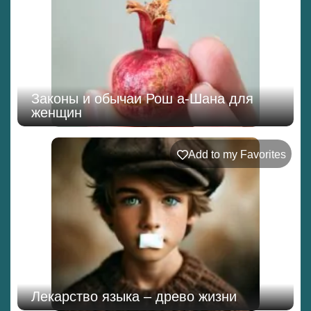
Законы и обычаи Рош а-Шана для
женщин
Add to my Favorites
Лекарство языка – древо жизни