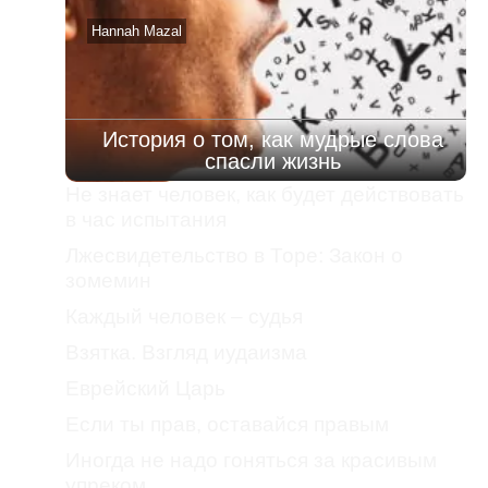
Hannah Mazal
История о том, как мудрые слова
спасли жизнь
Не знает человек, как будет действовать
в час испытания
Лжесвидетельство в Торе: Закон о
зомемин
Каждый человек – судья
Взятка. Взгляд иудаизма
Еврейский Царь
Если ты прав, оставайся правым
Иногда не надо гоняться за красивым
упреком