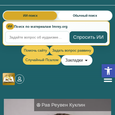
ИИ-поиск
Обычный поиск
Поиск по материалам Imrey.org
ИИ
Спросить ИИ
Помочь сайту
Задать вопрос раввину
Случайный Псалом
Закладки
Откры
Рав Реувен Куклин