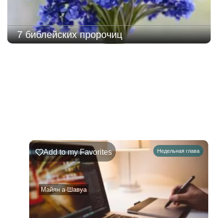
7 библейских пророчиц
221
Недельная
Комментарии
глава
Ръэ
Add to my Favorites
Недельная глава
02.08.2026
–
08.08.2026
Майян а-Шавуа