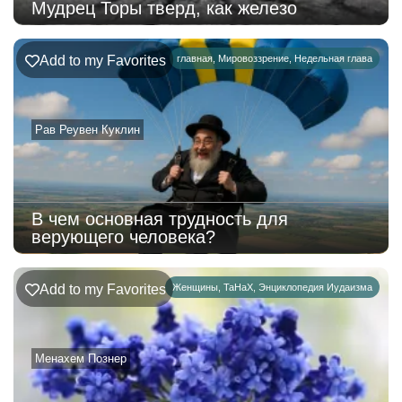
Мудрец Торы тверд, как железо
Add to my Favorites
главная
,
Мировоззрение
,
Недельная глава
Рав Реувен Куклин
В чем основная трудность для
верующего человека?
Add to my Favorites
Женщины
,
ТаНаХ
,
Энциклопедия Иудаизма
Менахем Познер