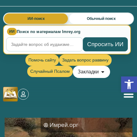
ИИ-поиск
Обычный поиск
Поиск по материалам Imrey.org
ИИ
Спросить ИИ
Помочь сайту
Задать вопрос раввину
Случайный Псалом
Закладки
Откры
Имрей.орг