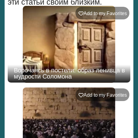
эти статьи своим близким.
Add to my Favorites
Ворочаясь в постели: образ ленивца в
мудрости Соломона
Add to my Favorites