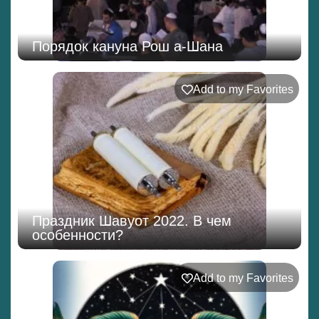
Порядок кануна Рош а-Шана
Add to my Favorites
Праздник Шавуот 2022. В чем
особенности?
Add to my Favorites