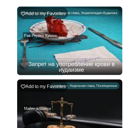
глава
Ръэ
Заповеди
Add to my Favorites
,
Избранное
,
Недельная глава
,
Энциклопедия Иудаизма
02.08.2026
–
08.08.2026
Рав Реувен Куклин
Запрет на употребление крови в
иудаизме
Add to my Favorites
Избранное
,
Недельная глава
,
Посвященные
Майян а-Шавуа