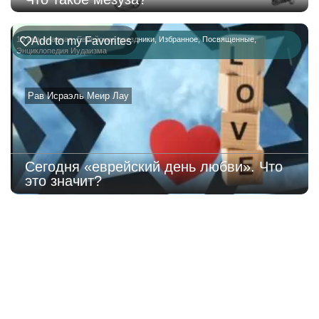
15 ава
Add to my Favorites
,
главная
,
Еврейские праздники
,
Избранное
,
Посвященные
,
Энциклопедия Иудаизма
Рав Исраэль Меир Лау
Сегодня «еврейский день любви». Что
это значит?
219
Недельная
Комментарии