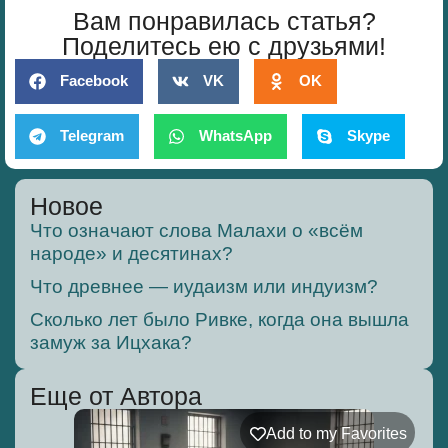
Вам понравилась статья?
Поделитесь ею с друзьями!
Facebook
VK
OK
Telegram
WhatsApp
Skype
Новое
Что означают слова Малахи о «всём
народе» и десятинах?
Что древнее — иудаизм или индуизм?
Сколько лет было Ривке, когда она вышла
замуж за Ицхака?
Еще от Автора
Add to my Favorites