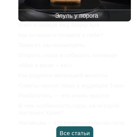
Элуль у порога
Ключ к победе над йецер ара
Как услышать похвалу о себе?
Зависит, как посмотреть
Открыть глаза и собирать заповеди
«Мое и ваше – ее!»
Как родился маленький молоток
Советы просят лишь у мудрецов Торы
Разбогатеть — это очень просто!
В чем особенность горы, на которой
построен Храм?
Насмешки – это разрушительная сила
Все статьи