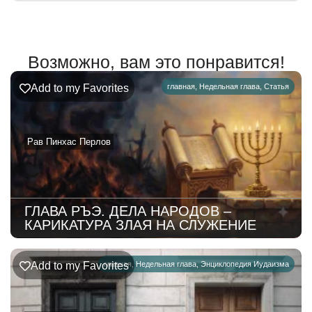
Возможно, вам это понравится!
Add to my Favorites
главная
,
Недельная глава
,
Статья
Рав Пинхас Перлов
ГЛАВА РЪЭ. ДЕЛА НАРОДОВ –
КАРИКАТУРА ЗЛАЯ НА СЛУЖЕНИЕ
Add to my Favorites
главная
,
Недельная глава
,
Энциклопедия Иудаизма