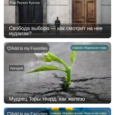
Рав Реувен Куклин
Свобода выбора — как смотрит на нее
иудаизм?
Add to my Favorites
главная
,
Недельная глава
Аркадий
Мудрец Торы тверд, как железо
Add to my Favorites
главная
,
Мировоззрение
,
Недельная глава