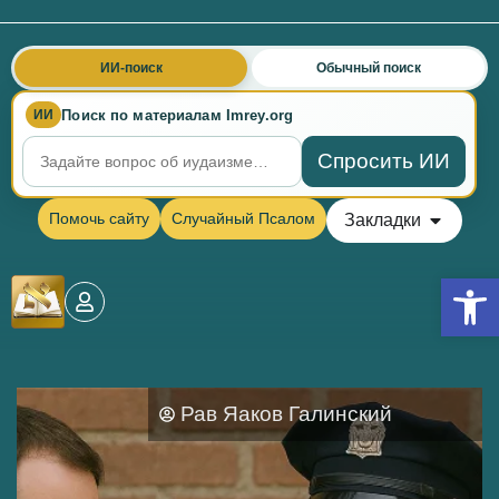
ИИ-поиск
Обычный поиск
Поиск по материалам Imrey.org
ИИ
Спросить ИИ
Помочь сайту
Случайный Псалом
Закладки
Откры
Рав Яаков Галинский