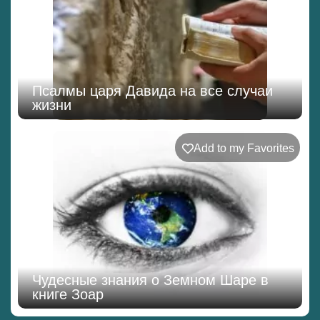
Псалмы царя Давида на все случаи
жизни
Add to my Favorites
Чудесные знания о Земном Шаре в
книге Зоар