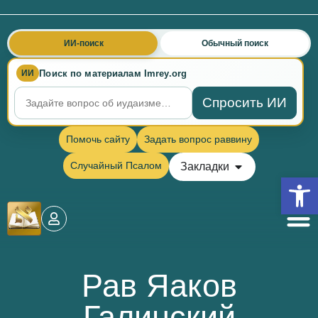
ИИ-поиск
Обычный поиск
Поиск по материалам Imrey.org
ИИ
Спросить ИИ
Помочь сайту
Задать вопрос раввину
Случайный Псалом
Закладки
Откры
Рав Яаков
Галинский