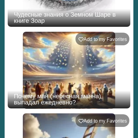
Чудесные знания о Земном Шаре в
книге Зоар
Add to my Favorites
Почему ман (небесная манна)
выпадал ежедневно?
Add to my Favorites