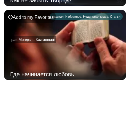
Как не забыть Творца?
Add to my Favorites
главная
,
Избранное
,
Недельная глава
,
Статья
рав Мендель Калменсон
Где начинается любовь
221
Недельная
Комментарии