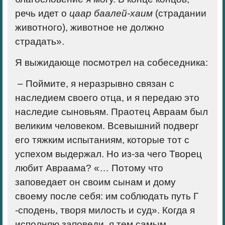
речь идет о
цаар баалей-хаим
(страдании
животного), животное не должно
страдать».
Я выжидающе посмотрел на собеседника:
– Поймите, я неразрывно связан с
наследием своего отца, и я передаю это
наследие сыновьям. Праотец Авраам был
великим человеком. Всевышний подверг
его тяжким испытаниям, которые тот с
успехом выдержал. Но из-за чего Творец
любит Авраама? «… Потому что
заповедает он своим сынам и дому
своему после себя: им соблюдать путь Г
-сподень, творя милость и суд». Когда я
исполняю заповеди, я тем самым