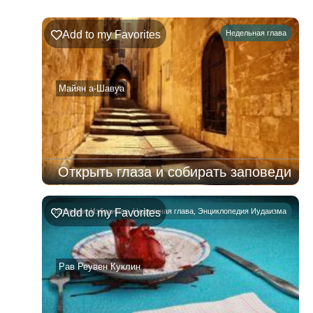
глава
Ръэ
Add to my Favorites
Недельная глава
02.08.2026
–
08.08.2026
Майян а-Шавуа
Открыть глаза и собирать заповеди
Заповеди
Add to my Favorites
,
Избранное
,
Недельная глава
,
Энциклопедия Иудаизма
Рав Реувен Куклин