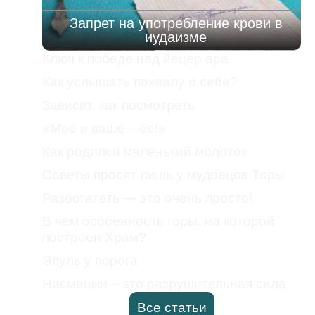
Запрет на употребление крови в
иудаизме
Ключ к победе над йецер ара
Как услышать похвалу о себе?
Зависит, как посмотреть
«Мое и ваше – ее!»
Как родился маленький молоток
Советы просят лишь у мудрецов Торы
Разбогатеть — это очень просто!
В чем особенность горы, на которой
построен Храм?
Элуль у порога
Насмешки – это разрушительная сила
Все статьи