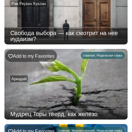
Рав Реувен Куклин
Свобода выбора — как смотрит на нее
иудаизм?
Add to my Favorites
главная
,
Недельная глава
Аркадий
Мудрец Торы тверд, как железо
Add to my Favorites
главная
,
Мировоззрение
,
Недельная глава