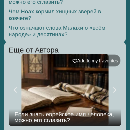
можно его сглазить?
Чем Ноах кормил хищных зверей в
ковчеге?
Что означают слова Малахи о «всём
народе» и десятинах?
Еще от Автора
Add to my Favorites
Если знать еврейское имя человека,
можно его сглазить?
к