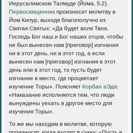
Иерусалимском Талмуде (Йома, 5:2).
Первосвященник
произносит молитву в
Йом Кипур, выходя благополучно из
Святая Святых: «Да будет воля Твоя,
Господь Бог наш и Бог наших отцов, чтобы
не был вынесен нам [приговор] изгнания
ни в этот день, ни в этот год, а если
вынесен нам [приговор] изгнания в этот
день или в этот год, то пусть будет
изгнание в место, где процветает
изучение Торы». Поясняет
Корбан аЭда
:
«Наказание исполняется тем, что люди
вынуждены уехать в другое место для
изучения Торы».
То же мы находим в молитве, которую
произносят, когда входят в
сукку
: «Пусть в