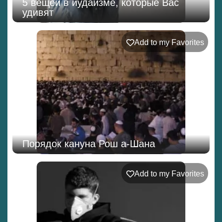
5 вещей в иудаизме, которые Вас
удивят
Add to my Favorites
Порядок кануна Рош а-Шана
Add to my Favorites