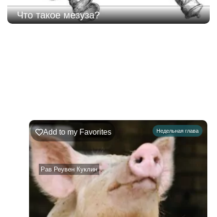
Что такое мезуза?
220
Недельная
Комментарии
глава
Ръэ
Add to my Favorites
Недельная глава
02.08.2026
–
08.08.2026
Рав Реувен Куклин