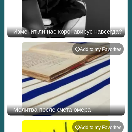
Изменит ли нас коронавирус навсегда?
Add to my Favorites
Молитва после счета омера
Add to my Favorites