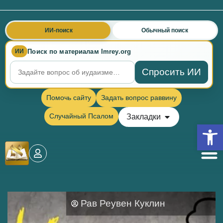
ИИ-поиск
Обычный поиск
Поиск по материалам Imrey.org
ИИ
Спросить ИИ
Помочь сайту
Задать вопрос раввину
Случайный Псалом
Закладки
Откры
Рав Реувен Куклин