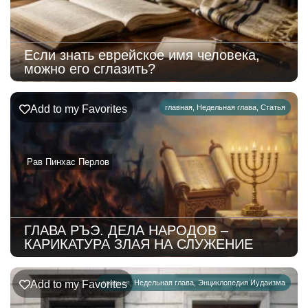
Если знать еврейское имя человека,
можно его сглазить?
Add to my Favorites
главная
,
Недельная глава
,
Статья
Рав Пинхас Перлов
ГЛАВА РЪЭ. ДЕЛА НАРОДОВ –
КАРИКАТУРА ЗЛАЯ НА СЛУЖЕНИЕ
Add to my Favorites
главная
,
Недельная глава
,
Энциклопедия Иудаизма