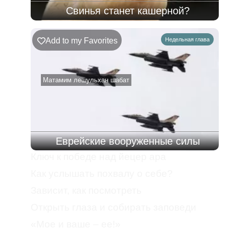
Свинья станет кашерной?
Add to my Favorites
Недельная глава
Матамим лешульхан шабат
Еврейские вооруженные силы
Ключ к победе над йецер ара
Как услышать похвалу о себе?
Зависит, как посмотреть
Открыть глаза и собирать заповеди
«Мое и ваше – ее!»