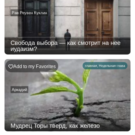
Рав Реувен Куклин
Свобода выбора — как смотрит на нее
иудаизм?
Add to my Favorites
главная
,
Недельная глава
Аркадий
Мудрец Торы тверд, как железо