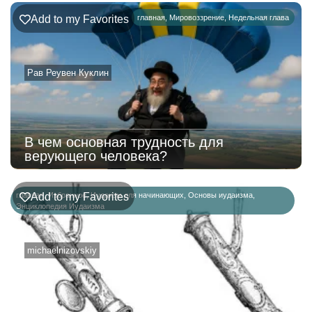
Add to my Favorites
главная
,
Мировоззрение
,
Недельная глава
Рав Реувен Куклин
В чем основная трудность для
верующего человека?
главная
Add to my Favorites
,
Избранное
,
Иудаизм для начинающих
,
Основы иудаизма
,
Энциклопедия Иудаизма
michaelnizovskiy