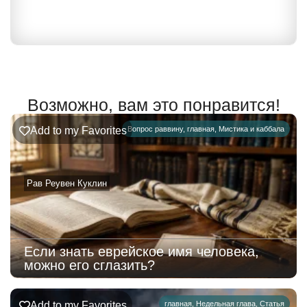
Возможно, вам это понравится!
Add to my Favorites
Вопрос раввину
,
главная
,
Мистика и каббала
Рав Реувен Куклин
Если знать еврейское имя человека,
можно его сглазить?
Add to my Favorites
главная
,
Недельная глава
,
Статья