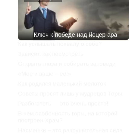
Ключ к победе над йецер ара
Как услышать похвалу о себе?
Зависит, как посмотреть
Открыть глаза и собирать заповеди
«Мое и ваше – ее!»
Как родился маленький молоток
Советы просят лишь у мудрецов Торы
Разбогатеть — это очень просто!
В чем особенность горы, на которой
построен Храм?
Насмешки – это разрушительная сила