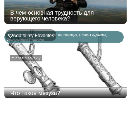
В чем основная трудность для
верующего человека?
главная
Add to my Favorites
,
Избранное
,
Иудаизм для начинающих
,
Основы иудаизма
,
Энциклопедия Иудаизма
michaelnizovskiy
Что такое мезуза?
221