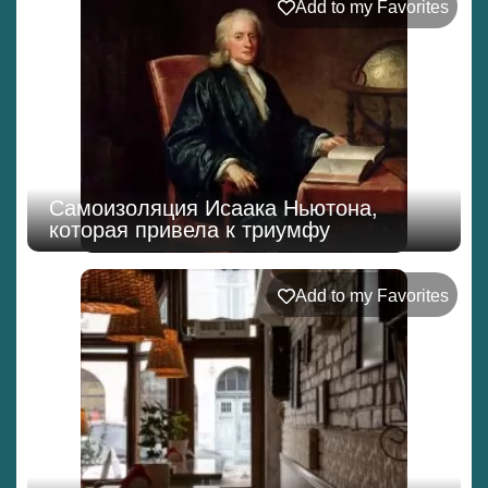
Add to my Favorites
Самоизоляция Исаака Ньютона,
которая привела к триумфу
Add to my Favorites