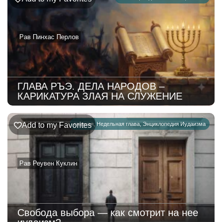
Рав Пинхас Перлов
ГЛАВА РЪЭ. ДЕЛА НАРОДОВ –
КАРИКАТУРА ЗЛАЯ НА СЛУЖЕНИЕ
Add to my Favorites
главная
,
Недельная глава
,
Энциклопедия Иудаизма
Рав Реувен Куклин
Свобода выбора — как смотрит на нее