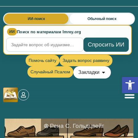
ИИ-поиск
Обычный поиск
Поиск по материалам Imrey.org
ИИ
Спросить ИИ
Помочь сайту
Задать вопрос раввину
Случайный Псалом
Закладки
Откры
Рена С. Гольдцвейг