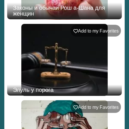
Законы и обычаи Рош а-Шана для
женщин
Add to my Favorites
Элуль у порога
Add to my Favorites