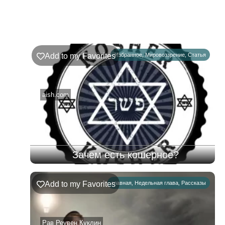
Недельная
Комментарии
глава
Ръэ
Add to my Favorites
Избранное
,
Мировоззрение
,
Статья
02.08.2026
–
08.08.2026
aish.com
Зачем есть кошерное?
Add to my Favorites
главная
,
Недельная глава
,
Рассказы
Рав Реувен Куклин