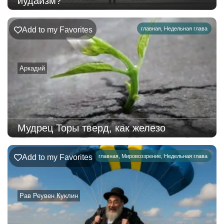
иудаизм?
Add to my Favorites
главная
,
Недельная глава
Аркадий
Мудрец Торы тверд, как железо
Add to my Favorites
главная
,
Мировоззрение
,
Недельная глава
Рав Реувен Куклин