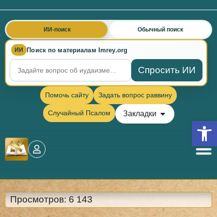
ИИ-поиск
Обычный поиск
Поиск по материалам Imrey.org
ИИ
Спросить ИИ
Помочь сайту
Задать вопрос раввину
Случайный Псалом
Закладки
Откры
Просмотров:
6 143