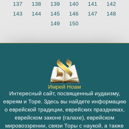
137
138
139
140
141
142
143
144
145
146
147
148
149
150
Имрей Ноам
Интересный сайт, посвященный иудаизму,
евреям и Торе. Здесь вы найдете информацию
о еврейской традиции, еврейских праздниках,
еврейском законе (галахе), еврейском
мировоззрении, связи Торы с наукой, а также