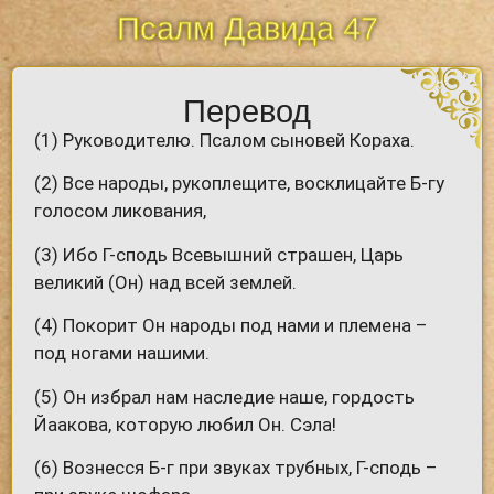
Псалм Давида 47
Перевод
(1) Руководителю. Псалом сыновей Кораха.
(2) Все народы, рукоплещите, восклицайте Б-гу
голосом ликования,
(3) Ибо Г-сподь Всевышний страшен, Царь
великий (Он) над всей землей.
(4) Покорит Он народы под нами и племена –
под ногами нашими.
(5) Он избрал нам наследие наше, гордость
Йаакова, которую любил Он. Сэла!
(6) Вознесся Б-г при звуках трубных, Г-сподь –