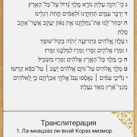
ג
כִּֽי־יְהוָ֣ה עֶלְי֣וֹן נוֹרָ֑א מֶ֥לֶךְ גָּ֝דוֹל עַל־כָּל־הָאָֽרֶץ׃
ד
יַדְבֵּ֣ר עַמִּ֣ים תַּחְתֵּ֑ינוּ וּ֝לְאֻמִּ֗ים תַּ֣חַת רַגְלֵֽינוּ׃
ה
יִבְחַר־לָ֥נוּ אֶת־נַחֲלָתֵ֑נוּ אֶ֥ת גְּא֨וֹן יַעֲקֹ֖ב אֲשֶׁר־אָהֵ֣ב
סֶֽלָה׃
ו
עָלָ֣ה אֱ֭לֹהִים בִּתְרוּעָ֑ה יְ֝הֹוָ֗ה בְּק֣וֹל שׁוֹפָֽר׃
ז
זַמְּר֣וּ אֱלֹהִ֣ים זַמֵּ֑רוּ זַמְּר֖וּ לְמַלְכֵּ֣נוּ זַמֵּֽרוּ׃
ח
כִּ֤י מֶ֖לֶךְ כָּל־הָאָ֥רֶץ אֱלֹהִ֗ים זַמְּר֥וּ מַשְׂכִּֽיל׃
ט
מָלַ֣ךְ אֱ֭לֹהִים עַל־גּוֹיִ֑ם אֱ֝לֹהִ֗ים יָשַׁ֤ב ׀ עַל־כִּסֵּ֬א קָדְשֽׁוֹ׃
י
נְדִ֘יבֵ֤י עַמִּ֨ים ׀ נֶאֱסָ֗פוּ עַם֮ אֱלֹהֵ֪י אַבְרָ֫הָ֥ם כִּ֣י לֵֽ֭אלֹהִים
מָֽגִנֵּי־אֶ֗רֶץ מְאֹ֣ד נַעֲלָֽה׃
Транслитерация
Ла-мнацэах ли-внэй Корах мизмор.