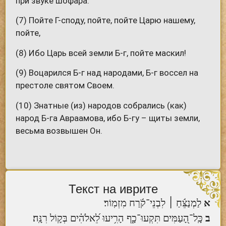
при звуке шофара.
(7) Пойте Г-споду, пойте, пойте Царю нашему,
пойте,
(8) Ибо Царь всей земли Б-г, пойте маскил!
(9) Воцарился Б-г над народами, Б-г воссел на
престоле святом Своем.
(10) Знатные (из) народов собрались (как)
народ Б-га Авраамова, ибо Б-гу – щиты земли,
весьма возвышен Он.
Текст на иврите
א
לַמְנַצֵּ֬חַ ׀ לִבְנֵי־קֹ֬רַח מִזְמֽוֹר׃
ב
כָּֽל־הָ֭עַמִּים תִּקְעוּ־כָ֑ף הָרִ֥יעוּ לֵ֝אלֹהִ֗ים בְּק֣וֹל רִנָּֽה׃