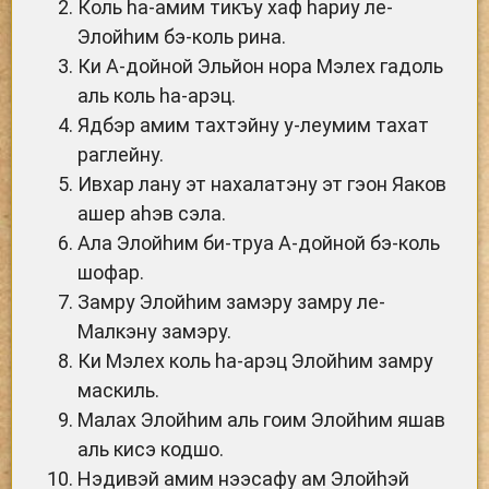
Коль hа-амим тикъу хаф hариу ле-
Элойhим бэ-коль рина.
Ки А-дойной Эльйон нора Мэлех гадоль
аль коль hа-арэц.
Ядбэр амим тахтэйну у-леумим тахат
раглейну.
Ивхар лану эт нахалатэну эт гэон Яаков
ашер аhэв сэла.
Ала Элойhим би-труа А-дойной бэ-коль
шофар.
Замру Элойhим замэру замру ле-
Малкэну замэру.
Ки Мэлех коль hа-арэц Элойhим замру
маскиль.
Малах Элойhим аль гоим Элойhим яшав
аль кисэ кодшо.
Нэдивэй амим нээсафу ам Элойhэй