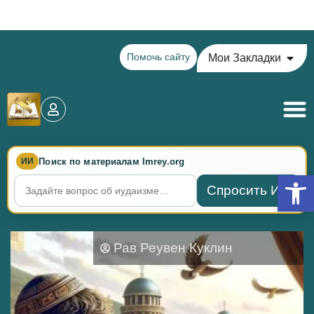
Теилим на сегодня - 15 Ава: главы 77-78
Помочь сайту
Мои Закладки
Поиск по материалам Imrey.org
ИИ
Откры
Спросить ИИ
Рав Реувен Куклин