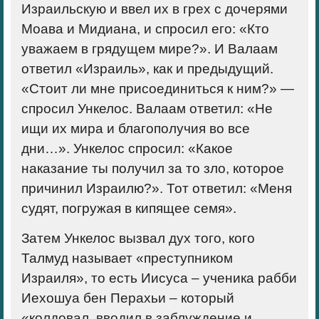
Израильскую и ввел их в грех с дочерями
Моава и Мидиана, и спросил его: «Кто
уважаем в грядущем мире?». И Валаам
ответил «Израиль», как и предыдущий.
«Стоит ли мне присоединиться к ним?» —
спросил Ункелос. Валаам ответил: «Не
ищи их мира и благополучия во все
дни…». Ункелос спросил: «Какое
наказание ты получил за то зло, которое
причинил Израилю?». Тот ответил: «Меня
судят, погружая в кипящее семя».
Затем Ункелос вызвал дух того, кого
Талмуд называет «преступником
Израиля», то есть Иисуса – ученика рабби
Иехошуа бен Перахьи – который
«колдовал, вводил в заблуждение и