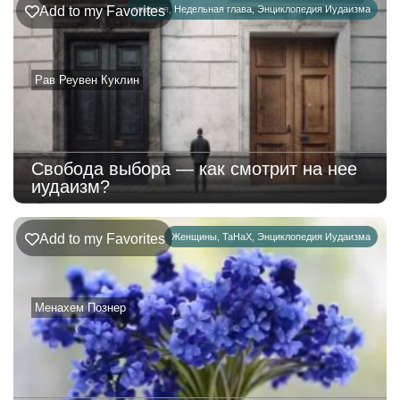
Add to my Favorites
главная
,
Недельная глава
,
Энциклопедия Иудаизма
Рав Реувен Куклин
Свобода выбора — как смотрит на нее
иудаизм?
Add to my Favorites
Женщины
,
ТаНаХ
,
Энциклопедия Иудаизма
Менахем Познер