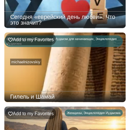
Сегодня «еврейский день любви». Что
это значит?
Биографии
Add to my Favorites
,
Еврейская история
,
Иудаизм для начинающих
,
Энциклопедия
Иудаизма
michaelnizovskiy
Гилель и Шамай
Add to my Favorites
Женщины
,
Энциклопедия Иудаизма