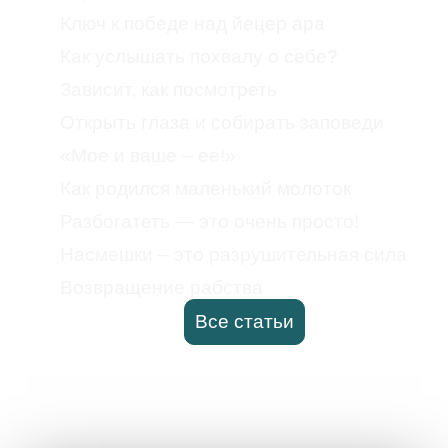
Ключ к победе над йецер ара
Как услышать похвалу о себе?
Зависит, как посмотреть
Открыть глаза и собирать заповеди
«Мое и ваше – ее!»
Как родился маленький молоток
Разбогатеть — это очень просто!
Насмешки – это разрушительная сила
Возвращение рабства
Все статьи