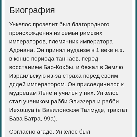
Биография
Ункелос прозелит был благородного
происхождения из семьи римских
императоров, племянник императора
Адриана. Он принял иудаизм в 1 веке н.э.
в конце периода таннаев, перед
восстанием Бар-Кохбы, и бежал в Землю
Израильскую из-за страха перед своим
дядей императором. Он присоединился к
мудрецам Явне и учился у них. Ункелос
стал учеником рабби Элиэзера и рабби
Иехошуа (в Вавилонском Талмуде, трактат
Бава Батра, 99а).
Согласно агаде, Ункелос был