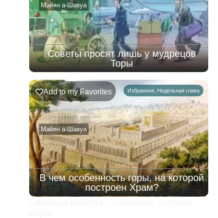
08.08.2026
Майян а-Шавуа
Советы просят лишь у мудрецов
Торы
Add to my Favorites
Избранное
,
Недельная глава
Майян а-Шавуа
В чем особенность горы, на которой
построен Храм?
Свобода выбора – основное условие
веры