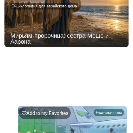
Энциклопедия для еврейского дома
Мирьям-пророчица: сестра Моше и
Аарона
221
Недельная
Комментарии
глава
Ръэ
Add to my Favorites
Недельная глава
02.08.2026
–