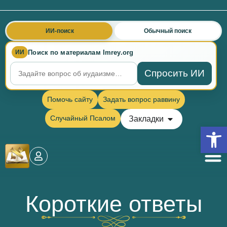
ИИ-поиск
Обычный поиск
Поиск по материалам Imrey.org
ИИ
Спросить ИИ
Помочь сайту
Задать вопрос раввину
Случайный Псалом
Закладки
Откры
Короткие ответы