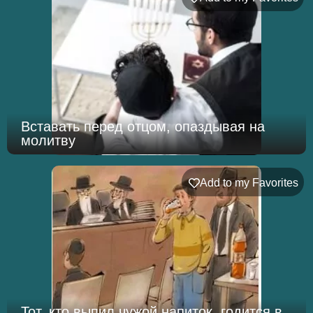
Вставать перед отцом, опаздывая на
молитву
Add to my Favorites
Тот, кто выпил чужой напиток, годится в