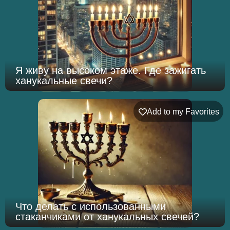
Я живу на высоком этаже. Где зажигать
ханукальные свечи?
Add to my Favorites
Что делать с использованными
стаканчиками от ханукальных свечей?