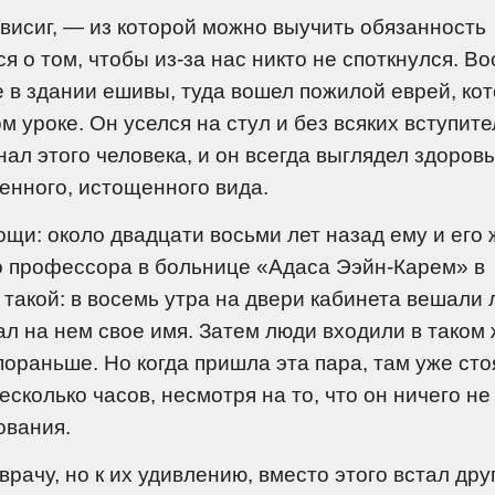
висиг, — из которой можно выучить обязанность
я о том, чтобы из-за нас никто не споткнулся. В
те в здании ешивы, туда вошел пожилой еврей, ко
 уроке. Он уселся на стул и без всяких вступит
ал этого человека, и он всегда выглядел здоров
денного, истощенного вида.
ощи: около двадцати восьми лет назад ему и его
го профессора в больнице «Адаса Ээйн-Карем» в
такой: в восемь утра на двери кабинета вешали 
ал на нем свое имя. Затем люди входили в таком
пораньше. Но когда пришла эта пара, там уже сто
сколько часов, несмотря на то, что он ничего не 
ования.
врачу, но к их удивлению, вместо этого встал дру