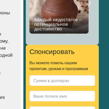
аконы
Каждый недостаток –
потенциальное
Отм
достоинство
зап
о
ому,
сне
Спонсировать
лодной
Вы можете помочь нашим
проектам, урокам и программам
м
 из