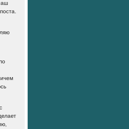
наш
поста.
вляю
ло
ничем
юсь
с
делает
ию,