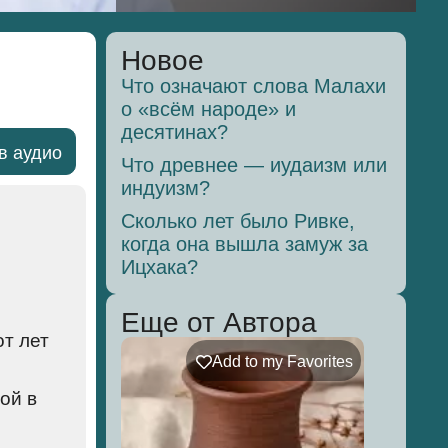
Новое
Что означают слова Малахи
о «всём народе» и
десятинах?
в аудио
Что древнее — иудаизм или
индуизм?
Сколько лет было Ривке,
когда она вышла замуж за
Ицхака?
Еще от Автора
т лет
Add to my Favorites
ой в