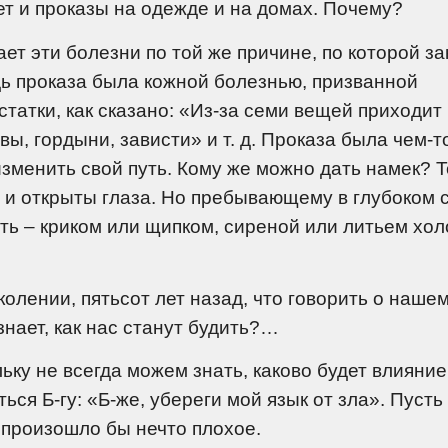
ет и проказы на одежде и на домах. Почему?
ет эти болезни по той же причине, по которой з
дь проказа была кожной болезнью, призванной
татки, как сказано: «Из-за семи вещей приходит
вы, гордыни, зависти» и т. д. Проказа была чем-т
изменить свой путь. Кому же можно дать намек? Т
а и открыты глаза. Но пребывающему в глубоком 
ть – криком или щипком, сиреной или литьем хо
колении, пятьсот лет назад, что говорить о наше
знает, как нас станут будить?…
ьку не всегда можем знать, каково будет влияние
ся Б-гу: «Б-же, убереги мой язык от зла». Пусть
о произошло бы нечто плохое.