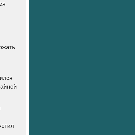
ея
ержать
вился
чайной
я
устил