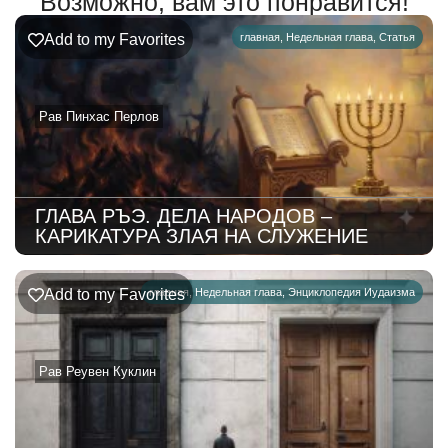
Возможно, вам это понравится!
Add to my Favorites
главная
,
Недельная глава
,
Статья
Рав Пинхас Перлов
ГЛАВА РЪЭ. ДЕЛА НАРОДОВ –
КАРИКАТУРА ЗЛАЯ НА СЛУЖЕНИЕ
Add to my Favorites
главная
,
Недельная глава
,
Энциклопедия Иудаизма
Рав Реувен Куклин