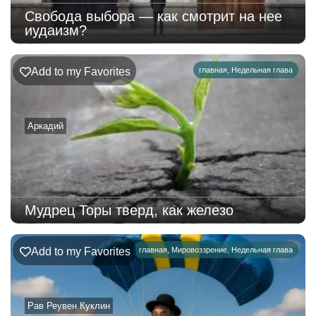
Свобода выбора — как смотрит на нее
иудаизм?
Add to my Favorites
главная
,
Недельная глава
Аркадий
Мудрец Торы тверд, как железо
Add to my Favorites
главная
,
Мировоззрение
,
Недельная глава
Рав Реувен Куклин