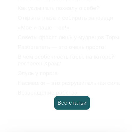
Как услышать похвалу о себе?
Открыть глаза и собирать заповеди
«Мое и ваше – ее!»
Советы просят лишь у мудрецов Торы
Разбогатеть — это очень просто!
В чем особенность горы, на которой
построен Храм?
Элуль у порога
Насмешки – это разрушительная сила
Возвращение рабства
Все статьи