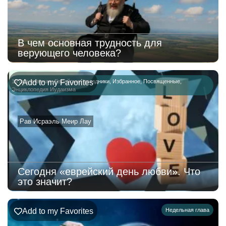
В чем основная трудность для
верующего человека?
15 ава
Add to my Favorites
,
главная
,
Еврейские праздники
,
Избранное
,
Посвященные
,
Энциклопедия Иудаизма
Рав Исраэль Меир Лау
Сегодня «еврейский день любви». Что
это значит?
Add to my Favorites
Недельная глава