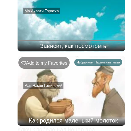
08.08.2026
Ма Ахавти Торатха
Зависит, как посмотреть
Add to my Favorites
Избранное
,
Недельная глава
Рав Яаков Галинский
Как родился маленький молоток
Ключ к победе над йецер ара