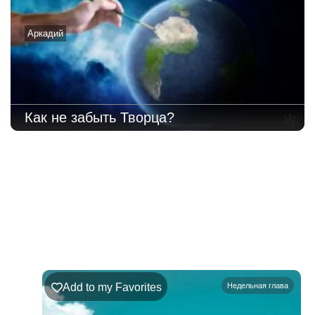
Аркадий
Как не забыть Творца?
220
Недельная
Комментарии
глава
Ръэ
Add to my Favorites
Недельная глава
02.08.2026
–