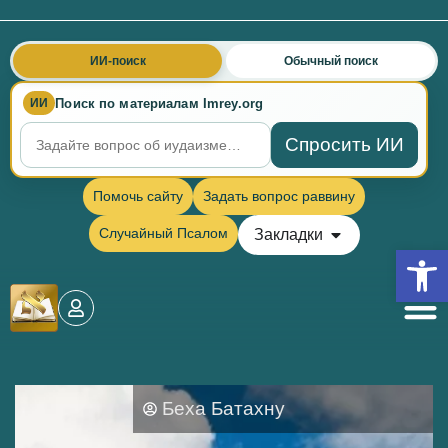
ИИ-поиск
Обычный поиск
Поиск по материалам Imrey.org
ИИ
Спросить ИИ
Помочь сайту
Задать вопрос раввину
Случайный Псалом
Закладки
Откры
Беха Батахну