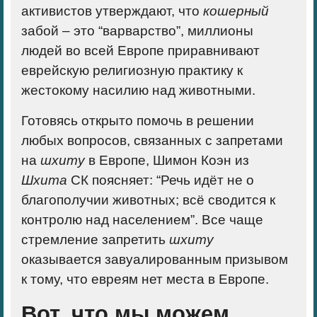
активистов утверждают, что
кошерный
забой – это “варварство”,
миллионы
людей во всей Европе приравнивают
еврейскую религиозную практику к
жестокому насилию над животными
.
Готовясь открыто помочь в решении
любых вопросов, связанных с запретами
на
шхиту
в Европе, Шимон Коэн из
Шхита
СК поясняет: “
Речь идёт не о
благополучии животных; всё сводится к
контролю над населением
”.
Все чаще
стремление запретить
шхиту
оказывается завуалированным призывом
к тому, что евреям нет места в Европе.
Вот, что мы можем