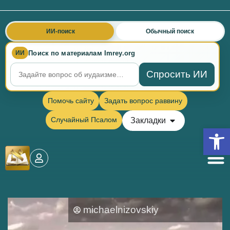
ИИ-поиск
Обычный поиск
Поиск по материалам Imrey.org
ИИ
Спросить ИИ
Помочь сайту
Задать вопрос раввину
Случайный Псалом
Закладки
Откры
michaelnizovskiy