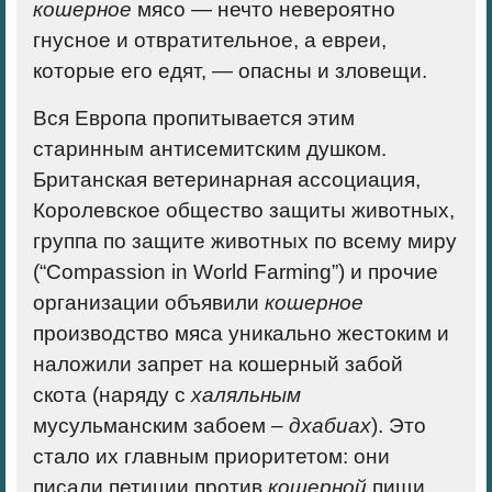
кошерное
мясо — нечто невероятно
гнусное и отвратительное, а евреи,
которые его едят, — опасны и зловещи.
Вся Европа пропитывается этим
старинным антисемитским душком.
Британская ветеринарная ассоциация,
Королевское общество защиты животных,
группа по защите животных по всему миру
(“Compassion in World Farming”) и прочие
организации объявили
кошерное
производство мяса уникально жестоким и
наложили запрет на кошерный забой
скота (наряду с
халяльным
мусульманским забоем –
дхабиах
). Это
стало их главным приоритетом: они
писали петиции против
кошерной
пищи,