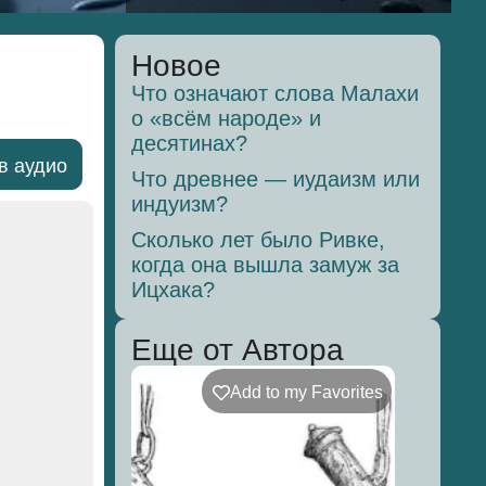
Новое
Что означают слова Малахи
о «всём народе» и
десятинах?
в аудио
Что древнее — иудаизм или
индуизм?
Сколько лет было Ривке,
когда она вышла замуж за
Ицхака?
Еще от Автора
Add to my Favorites