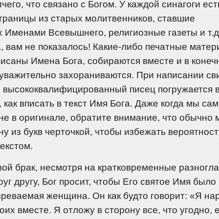
его, что связано с Богом. У каждой синагоги ест
страницы из старых молитвенников, ставшие
 Именами Всевышнего, религиозные газеты и т.д
, вам не показалось! Какие-либо печатные мате
писаны Имена Бога, собираются вместе и в конеч
 уважительно захораниваются. При написании св
й высококвалифицированный писец погружается 
 как вписать в текст Имя Бога. Даже когда мы са
не в оригинале, обратите внимание, что обычно 
дну из букв черточкой, чтобы избежать вероятнос
екстом.
вой брак, несмотря на кратковременные разногл
г другу, Бог просит, чтобы Его святое Имя было
зреваемая женщина. Он как будто говорит: «Я на
оих вместе. Я отложу в сторону все, что угодно, 