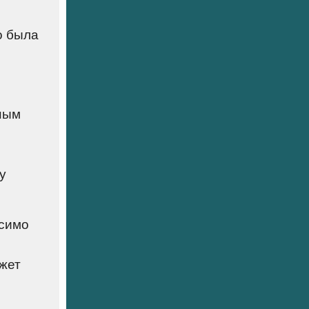
о была
тным
у
исимо
ожет