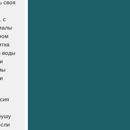
ь своя
. с
риалы
ном
итка
в воды
ми
мы
ти
асия
рушу
если