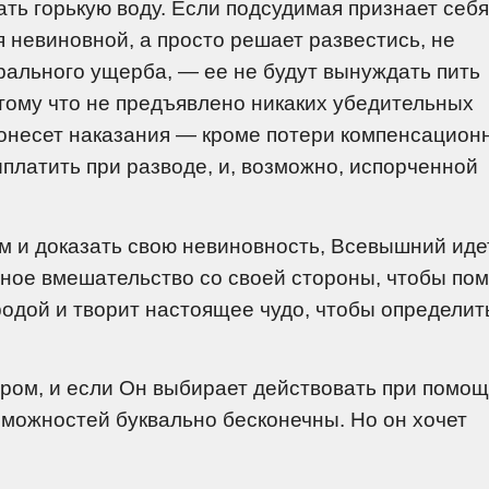
ть горькую воду. Если подсудимая признает себя
 невиновной, а просто решает развестись, не
рального ущерба, — ее не будут вынуждать пить
отому что не предъявлено никаких убедительных
понесет наказания — кроме потери компенсацион
платить при разводе, и, возможно, испорченной
м и доказать свою невиновность, Всевышний иде
нное вмешательство со своей стороны, чтобы по
родой и творит настоящее чудо, чтобы определит
иром, и если Он выбирает действовать при помо
зможностей буквально бесконечны. Но он хочет