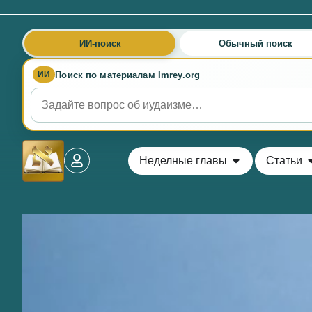
ИИ-поиск
Обычный поиск
Поиск по материалам Imrey.org
ИИ
Неделные главы
Статьи