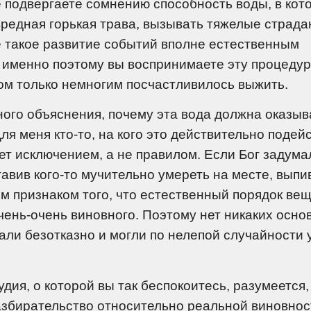
не подвергаете сомнению способность воды, в кот
вредная горькая трава, вызывать тяжелые страда
те такое развитие событий вполне естественным
 именно поэтому вы воспринимаете эту процедур
ом только немногим посчастливилось выжить.
нного объяснения, почему эта вода должна оказыв
ля меня кто-то, на кого это действительно подей
ет исключением, а не правилом. Если Бог задума
авив кого-то мучительно умереть на месте, выпи
ым признаком того, что естественный порядок ве
очень-очень виновного. Поэтому нет никаких осно
вали безотказно и могли по нелепой случайности 
дия, о которой вы так беспокоитесь, разумеется,
азбирательство относительно реальной виновнос