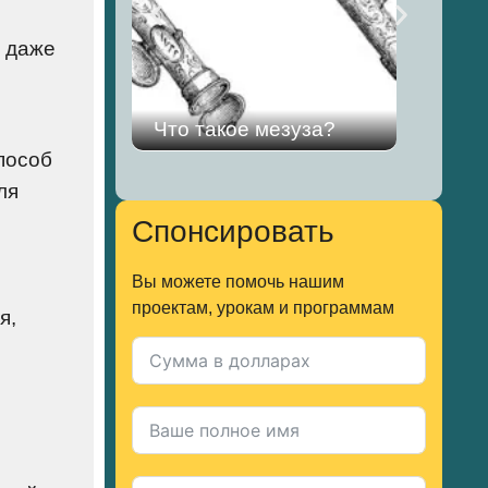
и даже
Что такое мезуза?
Гил
способ
ля
Спонсировать
Вы можете помочь нашим
проектам, урокам и программам
я,