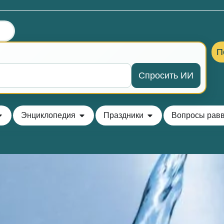
П
Спросить ИИ
Энциклопедия
Праздники
Вопросы рав