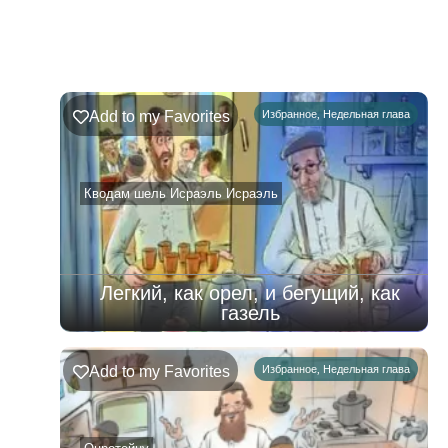
Недельная
Комментарии
глава
Ръэ
Add to my Favorites
Избранное
,
Недельная глава
02.08.2026
–
08.08.2026
Кводам шель Исраэль Исраэль
Легкий, как орел, и бегущий, как
газель
Add to my Favorites
Избранное
,
Недельная глава