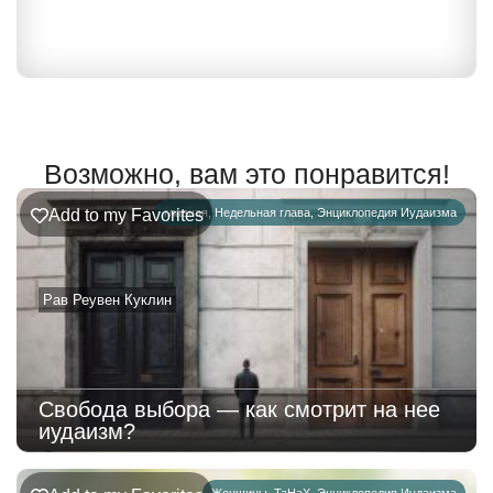
Возможно, вам это понравится!
Add to my Favorites
главная
,
Недельная глава
,
Энциклопедия Иудаизма
Рав Реувен Куклин
Свобода выбора — как смотрит на нее
иудаизм?
Женщины
,
ТаНаХ
,
Энциклопедия Иудаизма