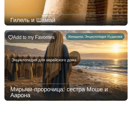
Гилель и Шамай
Add to my Favorites
Женщины
,
Энциклопедия Иудаизма
Энциклопедия для еврейского дома
Мирьям-пророчица: сестра Моше и
Аарона
220