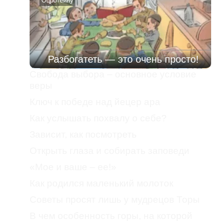
Оцротейну
Разбогатеть — это очень просто!
Свобода выбора – основное условие
веры
Ключ к победе над йецер ара
Как услышать похвалу о себе?
Зависит, как посмотреть
Открыть глаза и собирать заповеди
«Мое и ваше – ее!»
Как родился маленький молоток
Советы просят лишь у мудрецов Торы
В чем особенность горы, на которой