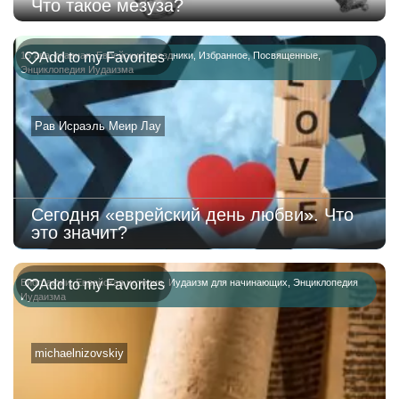
Что такое мезуза?
15 ава
Add to my Favorites
,
главная
,
Еврейские праздники
,
Избранное
,
Посвященные
,
Энциклопедия Иудаизма
Рав Исраэль Меир Лау
Сегодня «еврейский день любви». Что
это значит?
Биографии
Add to my Favorites
,
Еврейская история
,
Иудаизм для начинающих
,
Энциклопедия
Иудаизма
michaelnizovskiy