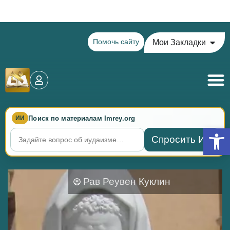
Теилим на сегодня - 14 Ава: главы 72-76
Помочь сайту
Мои Закладки
Поиск по материалам Imrey.org
ИИ
Откры
Спросить ИИ
Рав Реувен Куклин