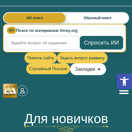
ИИ-поиск
Обычный поиск
Поиск по материалам Imrey.org
ИИ
Спросить ИИ
Помочь сайту
Задать вопрос раввину
Случайный Псалом
Закладки
Откры
Для новичков