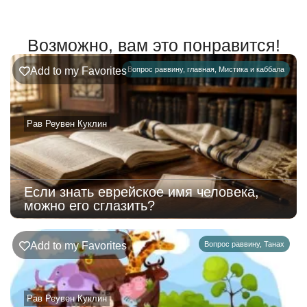
Возможно, вам это понравится!
Add to my Favorites
Вопрос раввину
,
главная
,
Мистика и каббала
Рав Реувен Куклин
Если знать еврейское имя человека,
можно его сглазить?
Add to my Favorites
Вопрос раввину
,
Танах
Рав Реувен Куклин