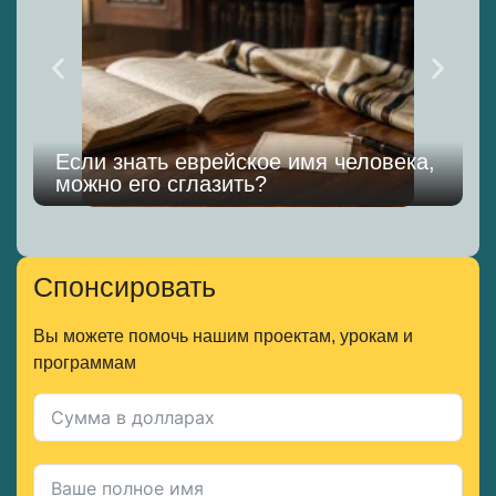
Если знать еврейское имя человека,
можно его сглазить?
к
Спонсировать
Вы можете помочь нашим проектам, урокам и
программам