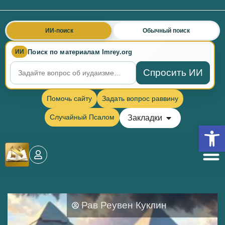
ИИ-поиск
Обычный поиск
Поиск по материалам Imrey.org
ИИ
Спросить ИИ
Помочь сайту
Задать вопрос раввину
Случайный Псалом
Закладки
Откры
Рав Реувен Куклин