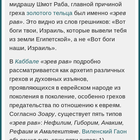
мидрашу Шмот Раба, главной причиной
греха
золотого тельца
был именно
«эрев
рав»
. Это видно из слов грешников: «Вот
боги твои, Израиль, которые вывели тебя
из земли Египетской», а не «Вот боги
наши, Израиль».
В
Каббале
«эрев рав»
подробно
рассматривается как архетип различных
грехов и духовных изъянов,
проявляющихся в еврейском народе из
поколения в поколение, особенно грехов
предательства по отношению к евреям.
Согласно
Зоару
, существует пять типов
«эрев рав»
:
Нефилим, Гиборим, Анаким,
Рефаим
и
Амалекитяне
.
Виленский Гаон