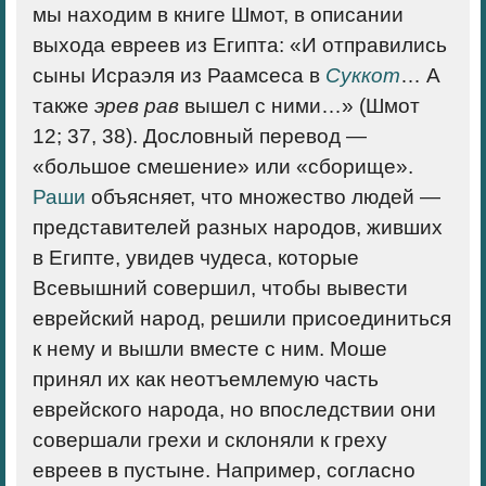
мы находим в книге Шмот, в описании
выхода евреев из Египта: «И отправились
сыны Исраэля из Раамсеса в
Суккот
… А
также
эрев рав
вышел с ними…» (Шмот
12; 37, 38). Дословный перевод —
«большое смешение» или «сборище».
Раши
объясняет, что множество людей —
представителей разных народов, живших
в Египте, увидев чудеса, которые
Всевышний совершил, чтобы вывести
еврейский народ, решили присоединиться
к нему и вышли вместе с ним. Моше
принял их как неотъемлемую часть
еврейского народа, но впоследствии они
совершали грехи и склоняли к греху
евреев в пустыне. Например, согласно