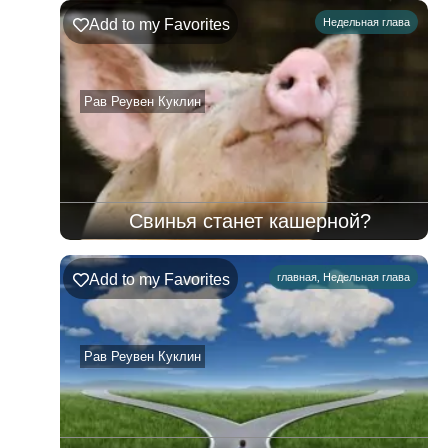
Ръэ
Add to my Favorites
Недельная глава
02.08.2026
–
08.08.2026
Рав Реувен Куклин
Свинья станет кашерной?
Add to my Favorites
главная
,
Недельная глава
Рав Реувен Куклин