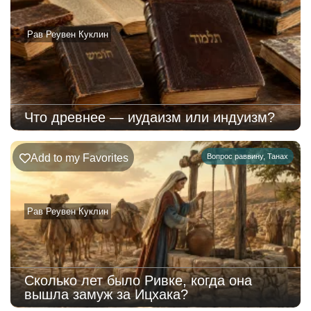
Рав Реувен Куклин
Что древнее — иудаизм или индуизм?
Add to my Favorites
Вопрос раввину
,
Танах
Рав Реувен Куклин
Сколько лет было Ривке, когда она
вышла замуж за Ицхака?