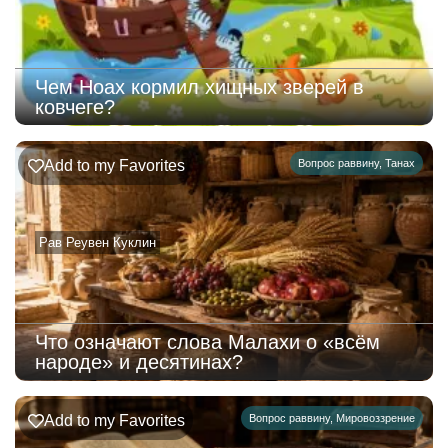
Чем Ноах кормил хищных зверей в
ковчеге?
Add to my Favorites
Вопрос раввину
,
Танах
Рав Реувен Куклин
Что означают слова Малахи о «всём
народе» и десятинах?
Add to my Favorites
Вопрос раввину
,
Мировоззрение