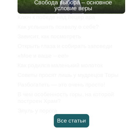
Свобода выбора – основное
условие веры
Ключ к победе над йецер ара
Как услышать похвалу о себе?
Зависит, как посмотреть
Открыть глаза и собирать заповеди
«Мое и ваше – ее!»
Как родился маленький молоток
Советы просят лишь у мудрецов Торы
Разбогатеть — это очень просто!
В чем особенность горы, на которой
построен Храм?
Элуль у порога
Все статьи