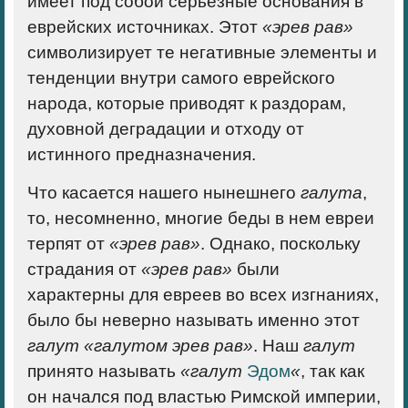
имеет под собой серьезные основания в
еврейских источниках. Этот
«эрев рав»
символизирует те негативные элементы и
тенденции внутри самого еврейского
народа, которые приводят к раздорам,
духовной деградации и отходу от
истинного предназначения.
Что касается нашего нынешнего
галута
,
то, несомненно, многие беды в нем евреи
терпят от
«эрев рав»
. Однако, поскольку
страдания от
«эрев рав»
были
характерны для евреев во всех изгнаниях,
было бы неверно называть именно этот
галут
«галутом эрев рав»
. Наш
галут
принято называть
«галут
Эдом
«
, так как
он начался под властью Римской империи,