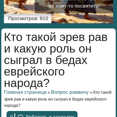
её кому-то посвятить!
Просмотров:
910
Кто такой эрев рав
и какую роль он
сыграл в бедах
еврейского
народа?
Главная страница
Вопрос раввину
»
»
Кто такой
эрев рав и какую роль он сыграл в бедах еврейского
народа?
0
Добавить в закладки