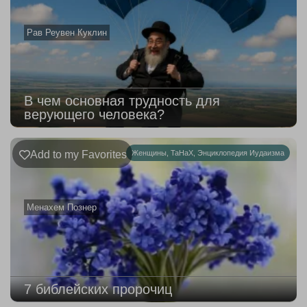
Рав Реувен Куклин
В чем основная трудность для
верующего человека?
Add to my Favorites
Женщины
,
ТаНаХ
,
Энциклопедия Иудаизма
Менахем Познер
7 библейских пророчиц