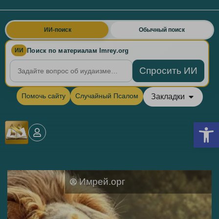
ИИ-поиск
Обычный поиск
Поиск по материалам Imrey.org
ИИ
Спросить ИИ
Помочь сайту
Случайный Псалом
Закладки
Откры
Имрей.орг