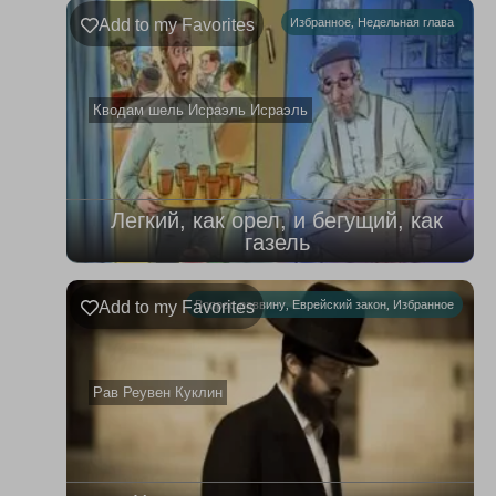
Ръэ
Add to my Favorites
Избранное
,
Недельная глава
02.08.2026
–
08.08.2026
Кводам шель Исраэль Исраэль
Легкий, как орел, и бегущий, как
газель
Add to my Favorites
Вопрос раввину
,
Еврейский закон
,
Избранное
Рав Реувен Куклин