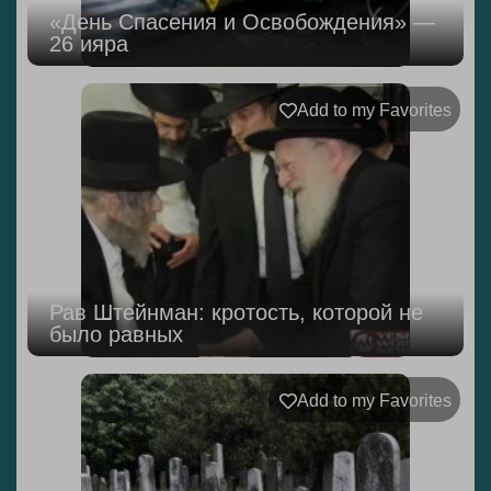
«День Спасения и Освобождения» —
26 ияра
Add to my Favorites
Рав Штейнман: кротость, которой не
было равных
Add to my Favorites