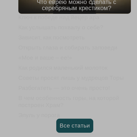
Что еврею можно сделать с
серебряным крестиком?
Ключ к победе над йецер ара
Как услышать похвалу о себе?
Зависит, как посмотреть
Открыть глаза и собирать заповеди
«Мое и ваше – ее!»
Как родился маленький молоток
Советы просят лишь у мудрецов Торы
Разбогатеть — это очень просто!
В чем особенность горы, на которой
построен Храм?
Элуль у порога
Все статьи