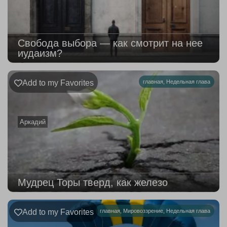
Свобода выбора — как смотрит на нее
иудаизм?
Add to my Favorites
главная
,
Недельная глава
Аркадий
Мудрец Торы тверд, как железо
Add to my Favorites
главная
,
Мировоззрение
,
Недельная глава