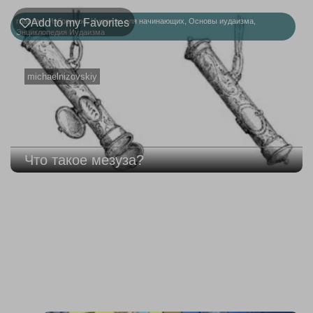
главная
Add to my Favorites
,
Избранное
,
Иудаизм для начинающих
,
Основы иудаизма
,
Энциклопедия Иудаизма
michaelnizovskiy
Что такое мезуза?
219
Недельная
Комментарии
глава