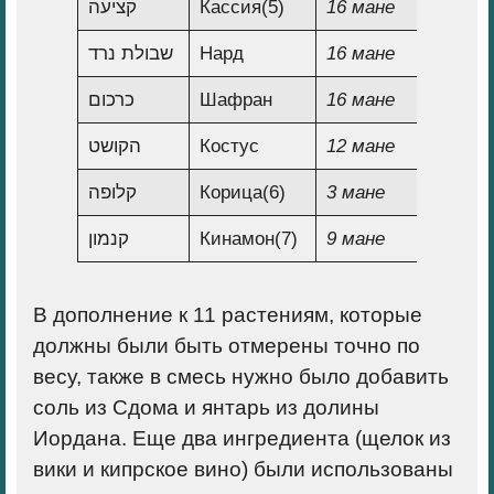
קציעה
Кассия(
5)
16 мане
נרד
שבולת
Нард
16 мане
כרכום
Шафран
16 мане
הקושט
Костус
12 мане
קלופה
Корица(
6)
3 мане
קנמון
Кинамон(
7)
9 мане
В дополнение к 11 растениям, которые
должны были быть отмерены точно по
весу, также в смесь нужно было добавить
соль из Сдома и янтарь из долины
Иордана. Еще два ингредиента (щелок из
вики и кипрское вино) были использованы