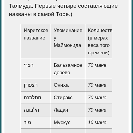
Талмуда. Первые четыре составляющие
названы в самой Торе.)
Ивритское
Упоминание
Количество
название
у
(в мерах
Маймонида
веса того
времени)
הצרי
Бальзамное
70 мане
дерево
הצפורן
Ониха
70 мане
החלבנה
Стиракс
70 мане
הלבונה
Ладан
70 мане
מור
Мускус
16 мане