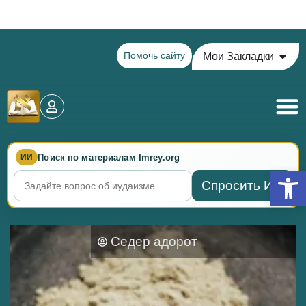
Теилим на сегодня - 14 Ава: главы 72-76
Помочь сайту
Мои Закладки
Поиск по материалам Imrey.org
ИИ
Откры
Спросить ИИ
Седер адорот