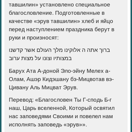
тавшилин» установлено специальное
благословление. Подготовленные в
качестве «эрув тавшилин» хлеб и яйцо
перед наступлением праздника берут в
руки и произносят:
ברוך אתה ה אלוקינו מלך העולם אשר קדשנו
במצותיו וצונו על מצות ערוב
Барух Ата А‑доной Эло-эйну Мелех а-
Олам, Ашэр Кидэшану бэ-Мицвотав вэ-
Цивану Аль Мицват Эрув.
Перевод: «Благословен Ты Г-сподь Б-г
наш, Царь вселенной, Который освятил
нас заповедями Своими и повелел нам
исполнять заповедь «эрув»».