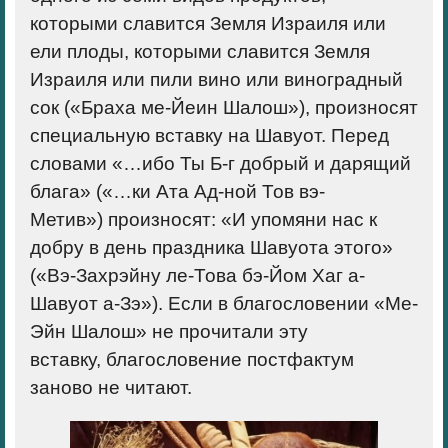
которыми славится Земля Израиля или
ели плоды, которыми славится Земля
Израиля или пили вино или виноградный
сок («Браха ме-Йеин Шалош»), произносят
специальную вставку на Шавуот. Перед
словами «…ибо Ты Б-г добрый и дарящий
блага» («…ки Ата Ад-ной Тов вэ-
Метив») произносят: «И упомяни нас к
добру в день праздника Шавуота этого»
(«Вэ-Захрэйну ле-Това бэ-Йом Хаг а-
Шавуот а-Зэ»). Если в благословении «Ме-
Эйн Шалош» не прочитали эту
вставку, благословение постфактум
заново не читают.