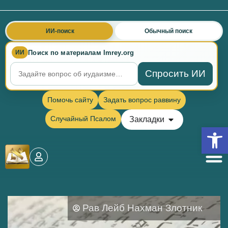
ИИ-поиск
Обычный поиск
Поиск по материалам Imrey.org
ИИ
Спросить ИИ
Помочь сайту
Задать вопрос раввину
Случайный Псалом
Закладки
Откры
Рав Лейб Нахман Злотник