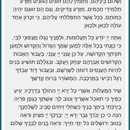
וְשָׁלוֹם בֵּינֵיהֶם, וְתַזְמִין לָהֶם זִווּגִים הֲגוּנִים מִזֶּרַע
תַּלְמִידֵי חֲכָמִים, מִזֶּרַע צַדִּיקִים, וְגַם הֵם זִווּגָם יִהְיהֶ
כְּמוֹתָם, כְּכָל אֲשֶׁר הִתְפַּלַּלְתִּי עֲלֵיהֶם, כִּי זִכָּרוֹן אֶחָד
עוֹלֶה לְכַאן וּלְכַאן
אַתָּה יְיָ יוֹדֵעַ כָּל תַּעֲלוּמות, וּלְפָנֶיךָ נִגְלוּ מַצְפּוּנֵי לִבִּי,
כִּי כַוָּנָתִי בְּכָל אֵלֶּה לְמַעַן שִׁמְךָ הַגָּדוֹל וְהַקָּדוֹשׁ וּלְמַעַן
תּוֹרָתְךָ הַקְּדוֹשָׁה, עַל כֵּן עֲנֵנִי יְיָ עֲנֵנִי, בַּעֲבוּר הָאָבוֹת
הַקְּדוֹשִׁים אַבְרָהָם יִצְחָק וְיַעֲקֹב. וּבִגְלָלָם תּוֹשִׁיעַ בָּנִים
לִהְיוֹת הָעֲנָפִים דוֹמהֶ לְשָׁרְשָׁם, וּבַעֲבוּר דָּוִד עַבְדְּךָ
רֶגֶל רְבִיעִי בַּמֶּרְכָּבָה, הַמְשׁוֹרֵר בְּרוּחַ קָדְשֶׁךָ
שִׁיר הַמַּעֲלוֹת, אַשְׁרֵי כָּל יְרֵא יְיָ הַהוֹלֵךְ בִּדְרָכָיו: יְגִיעַ
כַּפֶּיךָ כִּי תאֹכֵל אַשְׁרֶיךָ וְטוֹב לָךְ: אֶשְׁתְּךָ כְּגֶפֶן פֹּרִיָּה
בְּיַרְכְּתֵי בֵיתֶךָ בָּנֶיךָ כִּשְׁתִלֵי זֵיתִים סָבִיב לְשֻׁלְחָנֶךָ:
הִנֵּה כִי כֵן יְבֹרַךְ גָּבֶר יְרֵא יְיָ: יְבָרֶכְךָ יְיָ מִצִּיּוֹן וּרְאֵה
בְּטוּב יְרוּשָׁלָיִם כֹּל יְמֵי חַיֶּיךָ: וּרְאֵה בָנִים לְבָנֶיךָ שָׁלוֹם