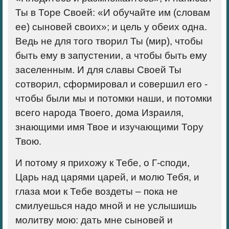
Ты в Торе Своей: «И обучайте им (словам
ее) сыновей своих»; и цель у обеих одна.
Ведь не для того творил Ты (мир), чтобы
быть ему в запустении, а чтобы быть ему
заселенным. И для славы Своей Ты
сотворил, сформировал и совершил его ‑
чтобы были мы и потомки наши, и потомки
всего народа Твоего, дома Израиля,
знающими имя Твое и изучающими Тору
Твою.
И потому я прихожу к Тебе, о Г-споди,
Царь над царями царей, и молю Тебя, и
глаза мои к Тебе воздеты – пока не
смилуешься надо мной и не услышишь
молитву мою: дать мне сыновей и