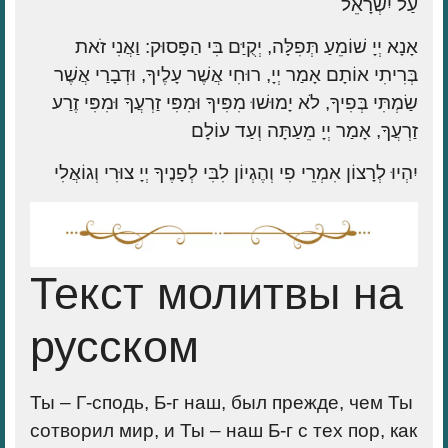
עַל יִשְׂרָאֵל
אָנָא יְיָ שׁוֹמֵעַ תְּפִלָּה, יְקֻיַּם בִּי הַפָּסוּק: וַאֲנִי זֹאת
בְּרִיתִי אוֹתָם אָמַר יְיָ, רוּחִי אֲשֶׁר עָלֶיךָ, וּדְבָרַי אֲשֶׁר
שַׂמְתִּי בְּפִיךָ, לֹא יָמוּשׁוּ מִפִּיךָ וּמִפִּי זַרְעֲךָ וּמִפִּי זֶרַע
זַרְעֲךָ, אָמַר יְיָ מֵעַתָּה וְעַד עוֹלָם
יִהְיוּ לְרָצוֹן אִמְרֵי פִי וְהֶגְיוֹן לִבִּי לְפָנֶיךָ יְיָ צוּרִי וְגוֹאֲלִי
Текст молитвы на
русском
Ты – Г-сподь, Б-г наш, был прежде, чем Ты
сотворил мир, и Ты – наш Б-г с тех пор, как