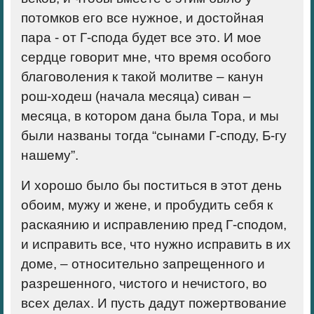
потомков его все нужное, и достойная
пара ‑ от Г-спода будет все это. И мое
сердце говорит мне, что время особого
благоволения к такой молитве – канун
рош-ходеш (начала месяца) сиван –
месяца, в котором дана была Тора, и мы
были названы тогда “сынами Г-споду, Б-гу
нашему”.
И хорошо было бы поститься в этот день
обоим, мужу и жене, и пробудить себя к
раскаянию и исправлению пред Г-сподом,
и исправить все, что нужно исправить в их
доме, – относительно запрещенного и
разрешенного, чистого и нечистого, во
всех делах. И пусть дадут пожертвование