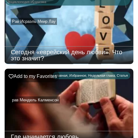
Энциклопедия Иудаизма
Рав Исраэль Меир Лау
Сегодня «еврейский день любви». Что
это значит?
Add to my Favorites
главная
,
Избранное
,
Недельная глава
,
Статья
рав Мендель Калменсон
Где начинается любовь