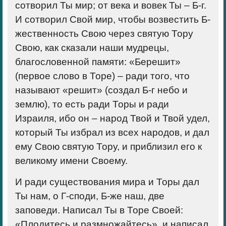
сотворил Ты мир; от века и вовек Ты – Б-г.
И сотворил Свой мир, чтобы возвестить Б-
жественность Свою через святую Тору
Свою, как сказали наши мудрецы,
благословенной памяти: «Берешит»
(первое слово в Торе) – ради того, что
называют «решит» (создал Б-г небо и
землю), то есть ради Торы и ради
Израиля, ибо он – народ Твой и Твой удел,
который Ты избрал из всех народов, и дал
ему Свою святую Тору, и приблизил его к
великому имени Своему.
И ради существования мира и Торы дал
Ты нам, о Г-споди, Б-же наш, две
заповеди. Написал Ты в Торе Своей:
«Плодитесь и размножайтесь», и написал