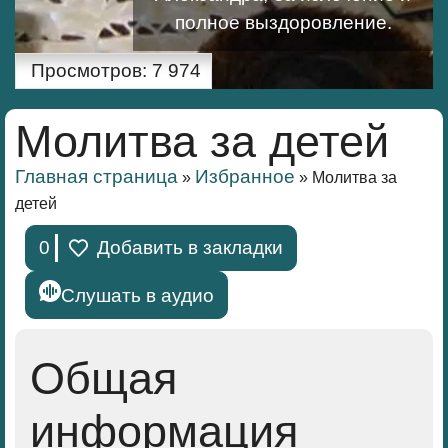
полное выздоровление.
Просмотров:
7 974
Молитва за детей
Главная страница
Избранное
»
»
Молитва за
детей
0
Добавить в закладки
Слушать в аудио
Общая
информация