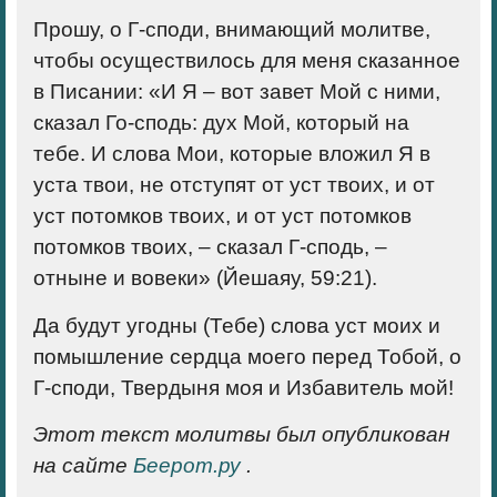
Прошу, о Г-споди, внимающий молитве,
чтобы осуществилось для меня сказанное
в Писании: «И Я – вот завет Мой с ними,
сказал Го-сподь: дух Мой, который на
тебе. И слова Мои, которые вложил Я в
уста твои, не отступят от уст твоих, и от
уст потомков твоих, и от уст потомков
потомков твоих, – сказал Г-сподь, –
отныне и вовеки» (Йешаяу, 59:21).
Да будут угодны (Тебе) слова уст моих и
помышление сердца моего перед Тобой, о
Г-споди, Твердыня моя и Избавитель мой!
Этот текст молитвы был опубликован
на сайте
Беерот.ру
.