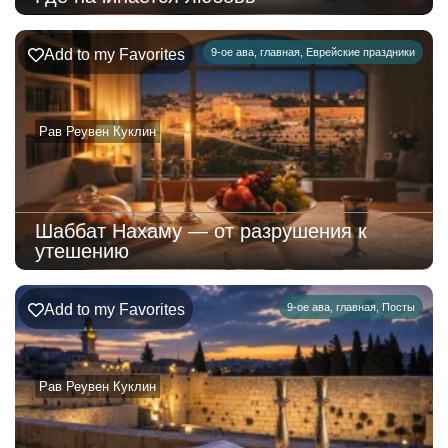
Add to my Favorites
9-ое ава
,
главная
,
Еврейские праздники
Рав Реувен Куклин
Шаббат Нахаму — от разрушения к
утешению
Add to my Favorites
9-ое ава
,
главная
,
Посты
Рав Реувен Куклин