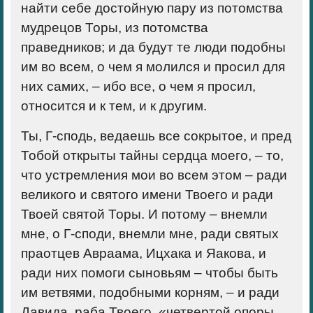
найти себе достойную пару из потомства
мудрецов Торы, из потомства
праведников; и да будут те люди подобны
им во всем, о чем я молился и просил для
них самих, – ибо все, о чем я просил,
относится и к тем, и к другим.
Ты, Г-сподь, ведаешь все сокрытое, и пред
Тобой открыты тайны сердца моего, – то,
что устремления мои во всем этом – ради
великого и святого имени Твоего и ради
Твоей святой Торы. И потому – внемли
мне, о Г-споди, внемли мне, ради святых
праотцев Авраама, Ицхака и Яакова, и
ради них помоги сыновьям – чтобы быть
им ветвями, подобными корням, – и ради
Давида, раба Твоего, «четвертой опоры