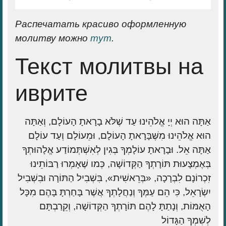
Распечатать красиво оформленную
молитву можно
тут
.
Текст молитвы на
иврите
אַתָּה הוּא יְיָ אֱלֹהֵינוּ עַד שֶׁלֹּא בָרָאתָ הָעוֹלָם, וְאַתָּה
הוּא אֱלֹהֵינוּ מִשֶּׁבָּרָאתָ הָעוֹלָם, וּמֵעוֹלָם וְעַד עוֹלָם
אַתָּה אֵל. וּבָרָאתָ עוֹלָמְךָ בְּגִין לְאִשְׁתְּמוֹדַע אֱלָהוּתְךָ
בְּאֶמְצָעוּת תּוֹרָתְךָ הַקְּדוֹשָׁה, כְּמו שֶׁאָמְרוּ רַבּוֹתֵינוּ
זִכְרוֹנָם לִבְרָכָה, «בְּרֵאשִׁית», בִּשְׁבִיל הַתּוֹרָה וּבִשְׁבִיל
יִשְׂרָאֵל, כִּי הֵם עַמְּךָ וְנַחֲלָתְךָ אֲשֶׁר בָּחַרְתָּ בָּהֶם מִכָּל
הָאֻמּוֹת, וְנָתַתָּ לָהֶם תּוֹרָתְךָ הַקְּדוֹשָׁה, וְקֵרַבְתָּם
לְשִׁמְךָ הַגָּדוֹל