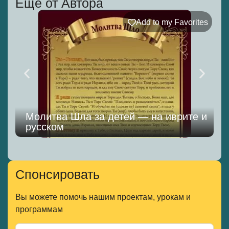
Еще от Автора
Add to my Favorites
Молитва Шла за детей — на иврите и
русском
Спонсировать
Вы можете помочь нашим проектам, урокам и
программам