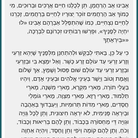
אָבִינוּ אָב הָרַחֲמָן, תֵּן לְכֻלָּנוּ חַיִּים אֲרֻכִּים וּבְרוּכִים, מִי
כָמוֹךָ אַב הָרַחֲמִים זוֹכֵר יְצוּרָיו לְחַיִּים בְּרַחֲמִים, זָכְרֵנוּ
לְחַיִּים נִצְחִיִּים, כְּמוֹ שֶׁהִתְפַּלֵּל אַבְרָהָם אָבִינוּ «לוּ
יִחְיֶה לְפָנֶיךָ», וּפֵרְשׁוּ רַבּוֹתֵינוּ זִכְרוֹנָם לִבְרָכָה,
«בְּיִרְאָתֶךָ»
כִּי עַל כֵּן, בָּאתִי לְבַקֵּשׁ וּלְהִתְחַנֵן מִלְּפָנֶיךָ שֶׁיְּהֵא זַרְעִי
וְזֶרַע זַרְעִי עַד עוֹלָם זֶרַע כָּשֵׁר. וְאַל יִמָּצֵא בִי וּבְזַרְעִי
וּבְזֶרַע זַרְעִי עַד עוֹלָם שׁוּם פְּסוּל וְשֶׁמֶץ, אַךְ שָׁלוֹם
וֶאֱמֶת וְטוֹב וְיָשָׁר בְּעֵינֵי אֱלֹהִים וּבְעֵינֵי אָדָם, וְיִהְיוּ
בַּעֲלֵי תוֹרָה, מָארֵי מִקְרָא, מָארֵי מִשְׁנָה, מָארֵי
תַלְמוּד, מָארֵי רָזָא, מָארֵי מִצְוָה, מָארֵי גוֹמְלֵי
חֲסָדִים, מָארֵי מִדּוֹת תְּרוּמִיּות, וְיַעַבְדוּךָ בְּאַהֲבָה
וּבְיִרְאָה פְּנִימִית, לֹא יִרְאָה חִיצונִית, וְתֵן לְכָל גְּוִיָּה
וּגְוִיָּה דֵּי מַחְסוֹרָהּ בְּכָבוֹד, וְתֵן לָהֶם בְּרִיאוּת וְכָבוֹד,
וְכֹחַ, וְתֶן לָהֶם קוֹמָה וְיֹפִי וְחֵן וָחֶסֶד, וְיִהְיֶה אַחְוָה