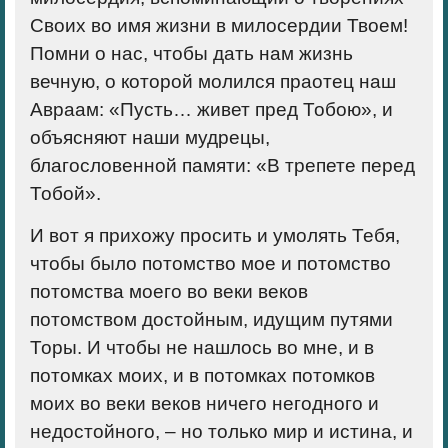
Своих во имя жизни в милосердии Твоем!
Помни о нас, чтобы дать нам жизнь
вечную, о которой молился праотец наш
Авраам: «Пусть… живет пред Тобою», и
объясняют наши мудрецы,
благословенной памяти: «В трепете перед
Тобой».
И вот я прихожу просить и умолять Тебя,
чтобы было потомство мое и потомство
потомства моего во веки веков
потомством достойным, идущим путями
Торы. И чтобы не нашлось во мне, и в
потомках моих, и в потомках потомков
моих во веки веков ничего негодного и
недостойного, – но только мир и истина, и