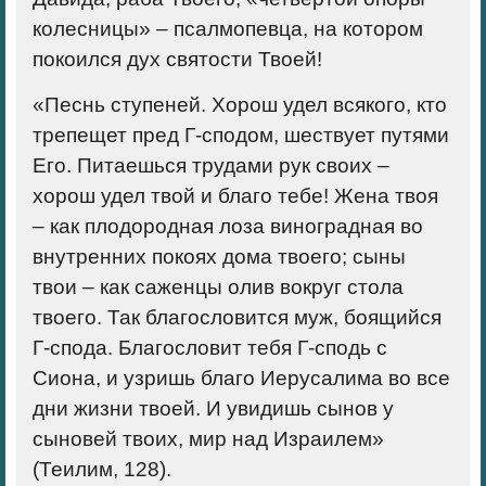
колесницы» – псалмопевца, на котором
покоился дух святости Твоей!
«Песнь ступеней. Хорош удел всякого, кто
трепещет пред Г-сподом, шествует путями
Его. Питаешься трудами рук своих –
хорош удел твой и благо тебе! Жена твоя
– как плодородная лоза виноградная во
внутренних покоях дома твоего; сыны
твои – как саженцы олив вокруг стола
твоего. Так благословится муж, боящийся
Г-спода. Благословит тебя Г-сподь с
Сиона, и узришь благо Иерусалима во все
дни жизни твоей. И увидишь сынов у
сыновей твоих, мир над Израилем»
(Теилим, 128).