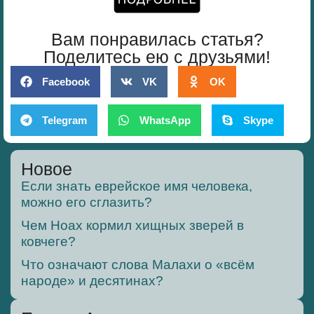
Вам понравилась статья?
Поделитесь ею с друзьями!
Facebook
VK
OK
Telegram
WhatsApp
Skype
Новое
Если знать еврейское имя человека,
можно его сглазить?
Чем Ноах кормил хищных зверей в
ковчеге?
Что означают слова Малахи о «всём
народе» и десятинах?