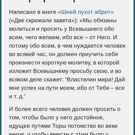
Написано в книге
«Шней лухот абрит»
(«Две скрижали завета»): «Мы обязаны
молиться и просить у Всевышнего обо
всем, чего желаем, ибо все – от Него. И
потому обо всем, в чем нуждается человек
во всякий час, он должен приучить себя
произнести короткую молитву, в которой
изложит Всевышнему просьбу свою, и во
всяком деле скажет: “Властелин мира! Дай
мне успех на пути моем, ибо от Тебя – все
и т. д.”
И более всего человек должен просить о
том, чтобы было у него достойное,
идущее путями Торы потомство во веки
веков, и чтобы вместе с этим было у