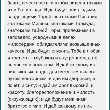
благо, и честность, и чтобы видели такими
их и Б-г, и люди. И да будут они людьми,
владеющими Торой, знатоками Писания,
знатоками Мишны, знатоками Талмуда,
знатоками тайной Торы; прилежными в
заповедях, усердными в делах
милосердия, обладателями возвышенных
качеств. И да будут служить Тебе в любви
и трепете – глубоком и внутреннем, а не
внешнем и показном. И дай каждому из
них, сколько надо, для нужд земных его –
путем достойным; и дай им здоровье, и
почет, и силу; и дай им рост высокий, и
красоту, благорасположение и милость
(окружающих); и да будут меж ними
братство и мир. И дай каждому из них