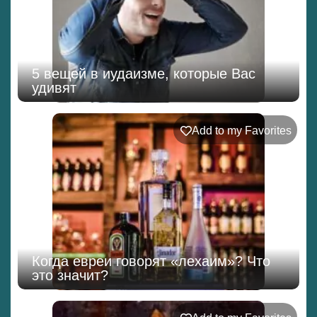
5 вещей в иудаизме, которые Вас
удивят
Add to my Favorites
Когда евреи говорят «лехаим»? Что
это значит?