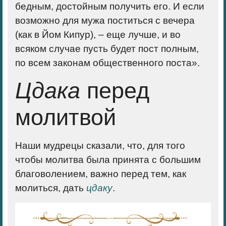
бедным, достойным получить его. И если
возможно для мужа поститься с вечера
(как в Йом Кипур), – еще лучше, и во
всяком случае пусть будет пост полным,
по всем законам общественного поста».
Цдака
перед
молитвой
Наши мудрецы сказали, что, для того
чтобы молитва была принята с большим
благоволением, важно перед тем, как
молиться, дать
цдаку
.