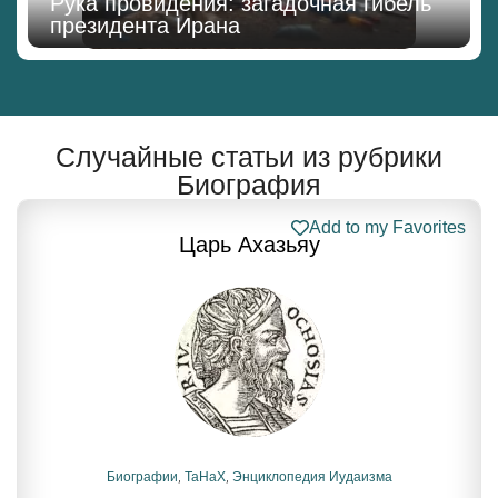
Рука провидения: загадочная гибель
президента Ирана
Случайные статьи из рубрики
Биография
Add to my Favorites
Царь Ахазьяу
Биографии
,
ТаНаХ
,
Энциклопедия Иудаизма