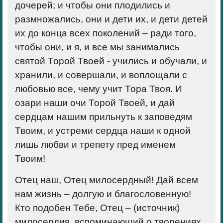
дочерей; и чтобы они плодились и
размножались, они и дети их, и дети детей
их до конца всех поколений – ради того,
чтобы они, и я, и все мы занимались
святой Торой Твоей ‑ учились и обучали, и
хранили, и совершали, и воплощали с
любовью все, чему учит Тора Твоя. И
озари наши очи Торой Твоей, и дай
сердцам нашим прильнуть к заповедям
Твоим, и устреми сердца наши к одной
лишь любви и трепету пред именем
Твоим!
Отец наш, Отец милосердный! Дай всем
нам жизнь – долгую и благословенную!
Кто подобен Тебе, Отец – (источник)
милосердия, вспоминающий о творениях