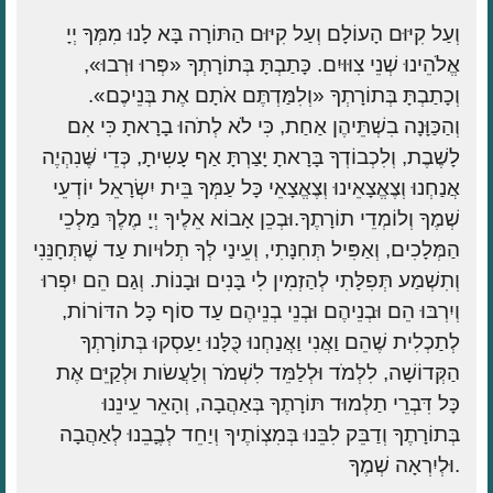
וְעַל קִיּוּם הָעוֹלָם וְעַל קִיּוּם הַתּוֹרָה בָּא לָנוּ מִמְּךָ יְיָ
אֱלֹהֵינוּ שְׁנֵי צִוּוּיִם. כָּתַבְתָּ בְּתוֹרָתְךָ «פְּרוּ וּרְבוּ»,
וְכָתַבְתָּ בְּתוֹרָתְךָ «וְלִמַּדְתֶּם אֹתָם אֶת בְּנֵיכֶם».
וְהַכַּוָּנָה בִשְׁתֵּיהֶן אַחַת, כִּי לֹא לְתֹהוּ בָרָאתָ כִּי אִם
לָשֶׁבֶת, וְלִכְבוֹדְךָ בָּרָאתָ יָצַרְתָּ אַף עָשִיתָ, כְּדֵי שֶּׁנִהְיֶה
אֲנַחְנוּ וְצֶאֱצָאֵינוּ וְצֶאֱצָאֵי כָּל עַמְּךָ בֵּית יִשְׂרָאֵל יוֹדְעֵי
שְׁמֶךָ וְלוֹמְדֵי תוֹרָתֶךָ.וּבְכֵן אָבוֹא אֵלֶיךָ יְיָ מֶלֶךְ מַלְכֵי
הַמְּלָכִים, וְאַפִּיל תְּחִנָּתִי, וְעֵינַי לְךָ תְלוּיות עַד שֶׁתְּחָנֵּנִי
וְתִשְׁמַע תְּפִלָּתִי לְהַזְמִין לִי בָּנִים וּבָנוֹת. וְגַם הֵם יִפְרוּ
וְיִרְבּוּ הֵם וּבְנֵיהֶם וּבְנֵי בְנֵיהֶם עַד סוֹף כָּל הדּוֹרוֹת,
לְתַכְלִית שֶׁהֵם וַאֲנִי וַאֲנַחְנוּ כֻּלָּנוּ יַעַסְקוּ בְּתוֹרָתְךָ
הַקְּדוֹשָׁה, לִלְמֹד וּלְלַמֵּד לִשְׁמֹר וְלַעֲשׂות וּלְקַיֵּם אֶת
כָּל דִּבְרֵי תַלְמוּד תּוֹרָתֶךָ בְּאַהֲבָה, וְהָאֵר עֵינֵנוּ
בְּתוֹרָתֶךָ וְדַבֵּק לִבֵּנוּ בְּמִצְוֹתֶיךָ וְיַחֵד לְבֶָבֵנוּ לְאַהֲבָה
וּלְיִרְאָה שְׁמֶךָ.