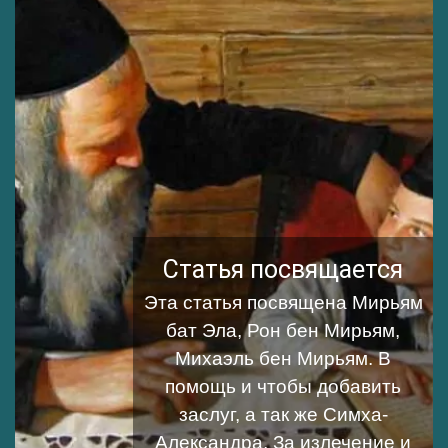
Статья посвящается
Эта статья посвящена
Мирьям
бат Эла
,
Рон бен Мирьям
,
Михаэль бен Мирьям
. В
помощь и чтобы добавить
заслуг, а так же
Симха-
Александра
, За излечение и