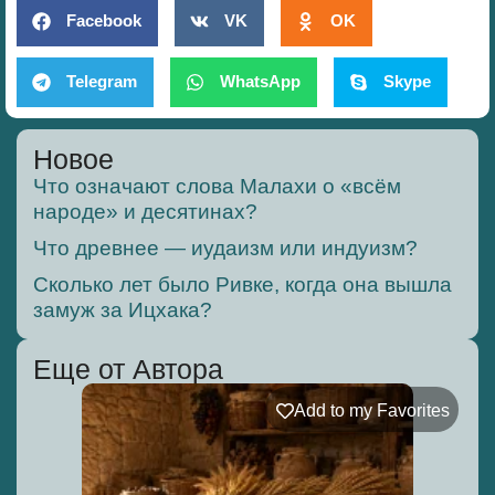
Facebook
VK
OK
Telegram
WhatsApp
Skype
Новое
Что означают слова Малахи о «всём
народе» и десятинах?
Что древнее — иудаизм или индуизм?
Сколько лет было Ривке, когда она вышла
замуж за Ицхака?
Еще от Автора
Add to my Favorites