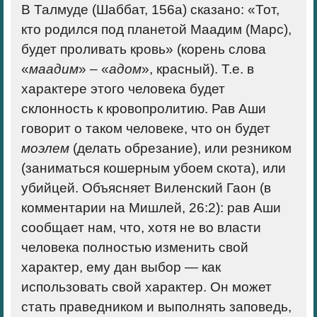
В Талмуде (Шаббат, 156а) сказано: «Тот,
кто родился под планетой Маадим (Марс),
будет проливать кровь» (корень слова
«
маадим
» – «
адом
», красный). Т.е. в
характере этого человека будет
склонность к кровопролитию. Рав Аши
говорит о таком человеке, что он будет
моэлем
(делать обрезание), или резником
(заниматься кошерным убоем скота), или
убийцей. Объясняет Виленский Гаон (в
комментарии на Мишлей, 26:2): рав Аши
сообщает нам, что, хотя не во власти
человека полностью изменить свой
характер, ему дан выбор — как
использовать свой характер. Он может
стать праведником и выполнять заповедь,