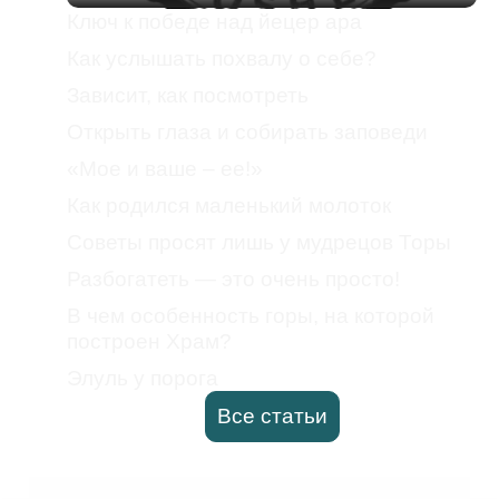
Ключ к победе над йецер ара
Как услышать похвалу о себе?
Зависит, как посмотреть
Открыть глаза и собирать заповеди
«Мое и ваше – ее!»
Как родился маленький молоток
Советы просят лишь у мудрецов Торы
Разбогатеть — это очень просто!
В чем особенность горы, на которой
построен Храм?
Элуль у порога
Все статьи