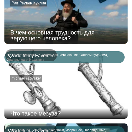
Рав Реувен Куклин
В чем основная трудность для
верующего человека?
главная
Add to my Favorites
,
Избранное
,
Иудаизм для начинающих
,
Основы иудаизма
,
Энциклопедия Иудаизма
michaelnizovskiy
Что такое мезуза?
15 ава
Add to my Favorites
,
главная
,
Еврейские праздники
,
Избранное
,
Посвященные
,