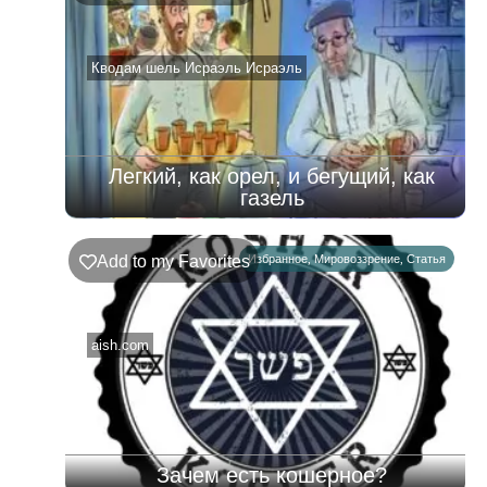
–
08.08.2026
Кводам шель Исраэль Исраэль
Легкий, как орел, и бегущий, как
газель
Add to my Favorites
Избранное
,
Мировоззрение
,
Статья
aish.com
Зачем есть кошерное?