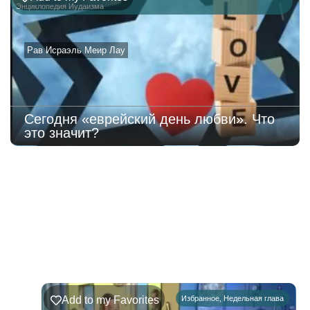
Энциклопедия Иудаизма
Рав Исраэль Меир Лау
Сегодня «еврейский день любви». Что
это значит?
220
Недельная
Комментарии
глава
Ръэ
Add to my Favorites
Избранное
,
Недельная глава
02.08.2026