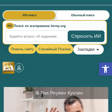
ИИ-поиск
Обычный поиск
Поиск по материалам Imrey.org
ИИ
Спросить ИИ
Помочь сайту
Случайный Псалом
Закладки
Откры
Рав Реувен Куклин