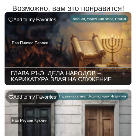
Возможно, вам это понравится!
Add to my Favorites
главная
,
Недельная глава
,
Статья
Рав Пинхас Перлов
ГЛАВА РЪЭ. ДЕЛА НАРОДОВ –
КАРИКАТУРА ЗЛАЯ НА СЛУЖЕНИЕ
Add to my Favorites
главная
,
Недельная глава
,
Энциклопедия Иудаизма
Рав Реувен Куклин