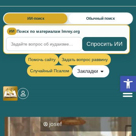
ИИ-поиск
Обычный поиск
Поиск по материалам Imrey.org
ИИ
Спросить ИИ
Помочь сайту
Задать вопрос раввину
Случайный Псалом
Закладки
Откры
josef