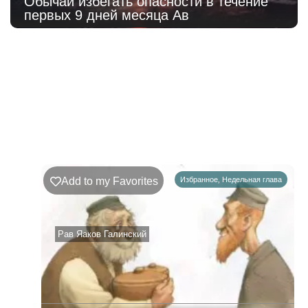
Обычай избегать опасности в течение
первых 9 дней месяца Ав
220
Недельная
Комментарии
глава
Ръэ
Add to my Favorites
Избранное
,
Недельная глава
02.08.2026
–
08.08.2026
Рав Яаков Галинский