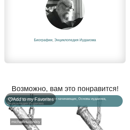
Биографии
,
Энциклопедия Иудаизма
Возможно, вам это понравится!
главная
Add to my Favorites
,
Избранное
,
Иудаизм для начинающих
,
Основы иудаизма
,
Энциклопедия Иудаизма
michaelnizovskiy