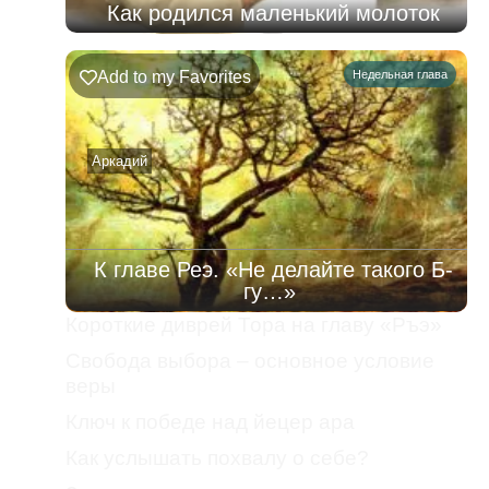
Как родился маленький молоток
Add to my Favorites
Недельная глава
Аркадий
К главе Реэ. «Не делайте такого Б-
гу…»
Короткие диврей Тора на главу «Ръэ»
Свобода выбора – основное условие
веры
Ключ к победе над йецер ара
Как услышать похвалу о себе?