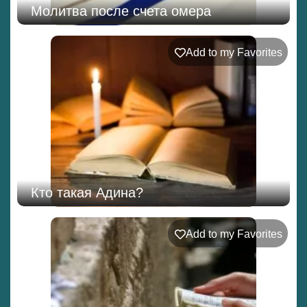
Молитва после счета омера
Add to my Favorites
Кто такая Адина?
Add to my Favorites