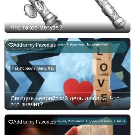
Что такое мезуза?
15 ава
Add to my Favorites
,
главная
,
Еврейские праздники
,
Избранное
,
Посвященные
,
Энциклопедия Иудаизма
Рав Исраэль Меир Лау
Сегодня «еврейский день любви». Что
это значит?
Add to my Favorites
главная
,
Избранное
,
Недельная глава
,
Статья