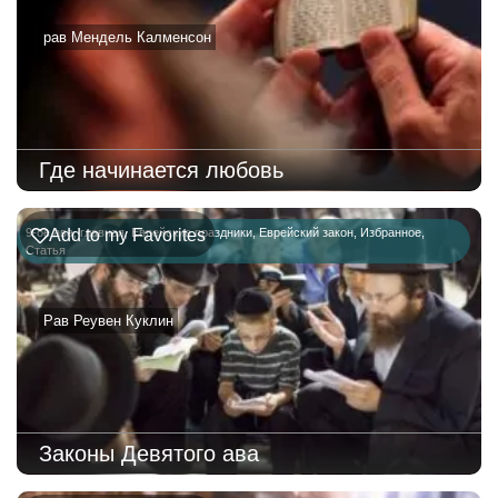
рав Мендель Калменсон
Где начинается любовь
9-ое ава
Add to my Favorites
,
главная
,
Еврейские праздники
,
Еврейский закон
,
Избранное
,
Статья
Рав Реувен Куклин
Законы Девятого ава