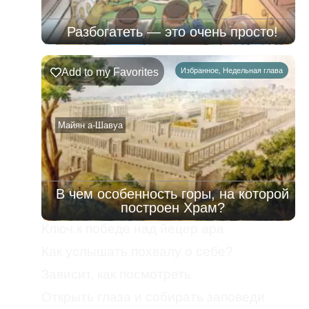
Разбогатеть — это очень просто!
Add to my Favorites
Избранное
,
Недельная глава
Майян а-Шавуа
В чем особенность горы, на которой
построен Храм?
Ключ к победе над йецер ара
Как услышать похвалу о себе?
Зависит, как посмотреть
Открыть глаза и собирать заповеди