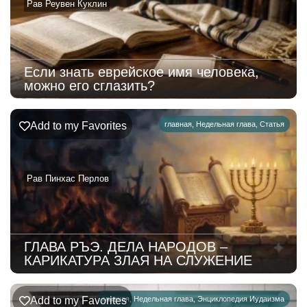
Рав Реувен Куклин
Если знать еврейское имя человека,
можно его сглазить?
Add to my Favorites
главная
,
Недельная глава
,
Статья
Рав Пинхас Перлов
ГЛАВА РЪЭ. ДЕЛА НАРОДОВ –
КАРИКАТУРА ЗЛАЯ НА СЛУЖЕНИЕ
Add to my Favorites
главная
,
Недельная глава
,
Энциклопедия Иудаизма