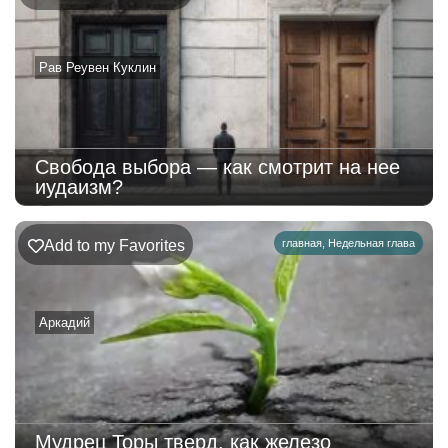
Рав Реувен Куклин
Свобода выбора — как смотрит на нее
иудаизм?
Add to my Favorites
главная
,
Недельная глава
Аркадий
Мудрец Торы тверд, как железо