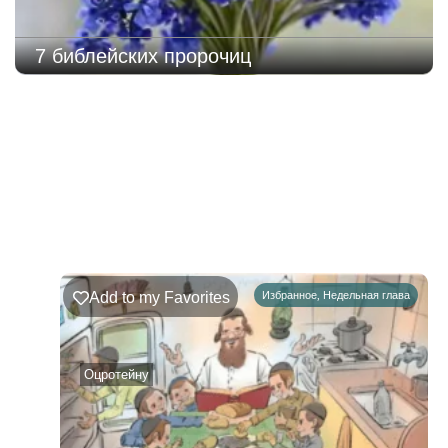
7 библейских пророчиц
221
Недельная
Комментарии
глава
Ръэ
Add to my Favorites
Избранное
,
Недельная глава
02.08.2026
–
08.08.2026
Оцротейну