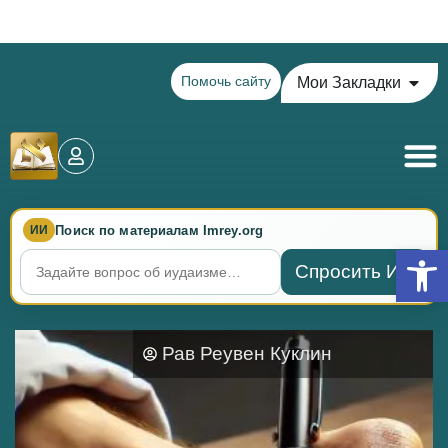
Теилим на сегодня - 15 Ава: главы 77-78
Помочь сайту
Мои Закладки
Поиск по материалам Imrey.org
ИИ
Откры
Спросить ИИ
Рав Реувен Куклин