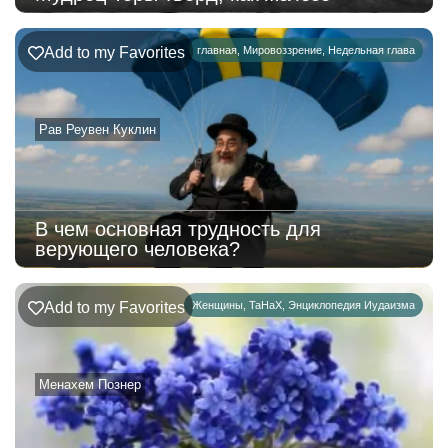
Add to my Favorites
главная
,
Мировоззрение
,
Недельная глава
Рав Реувен Куклин
В чем основная трудность для
верующего человека?
Add to my Favorites
Женщины
,
ТаНаХ
,
Энциклопедия Иудаизма
Менахем Познер