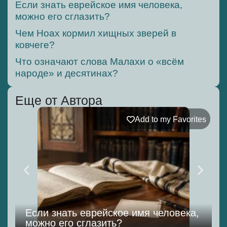
Если знать еврейское имя человека,
можно его сглазить?
Чем Ноах кормил хищных зверей в
ковчеге?
Что означают слова Малахи о «всём
народе» и десятинах?
Еще от Автора
Add to my Favorites
Если знать еврейское имя человека,
можно его сглазить?
к