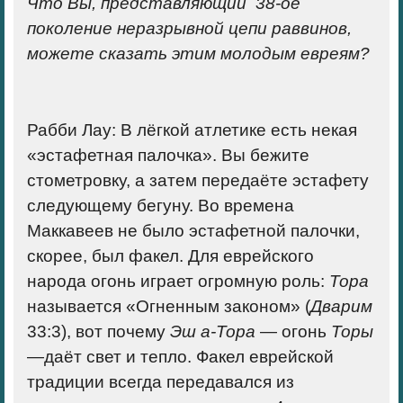
Что Вы, представляющий 38-ое
поколение неразрывной цепи раввинов,
можете сказать этим молодым евреям?
Рабби Лау:
В лёгкой атлетике есть некая
«эстафетная палочка». Вы бежите
стометровку, а затем передаёте эстафету
следующему бегуну.
Во времена
Маккавеев не было эстафетной палочки,
скорее, был факел.
Для еврейского
народа огонь играет огромную роль:
Тора
называется
«Огненным законом»
(
Дварим
33:3), вот почему
Эш а-Тора
— огонь
Торы
—даёт свет и тепло. Факел еврейской
традиции всегда передавался из