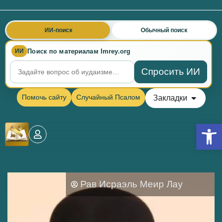
ИИ-поиск
Обычный поиск
Поиск по материалам Imrey.org
ИИ
Спросить ИИ
Помочь сайту
Случайный Псалом
Закладки
Откры
Рав Исраэль Меир Лау