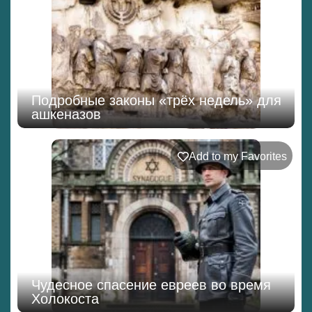
Подробные законы «трёх недель» для
ашкеназов
Add to my Favorites
Чудесное спасение евреев во время
Холокоста