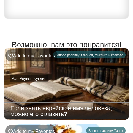
Возможно, вам это понравится!
Add to my Favorites
Вопрос раввину
,
главная
,
Мистика и каббала
Рав Реувен Куклин
Если знать еврейское имя человека,
можно его сглазить?
Add to my Favorites
Вопрос раввину
,
Танах