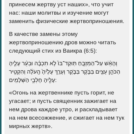
принесем жертву уст наших», что учит
нас: наши молитвы и изучение могут
заменить физические жертвоприношения.
В качестве замены этому
жертвоприношению дров можно читать
следующий стих из Ваикра (6:5):
וְהָאֵ֨שׁ עַל־הַמִּזְבֵּ֤חַ תּֽוּקַד־בּוֹ֙ לֹ֣א תִכְבֶּ֔ה וּבִעֵ֨ר עָלֶ֧יהָ
הַכֹּהֵ֛ן עֵצִ֖ים בַּבֹּ֣קֶר בַּבֹּ֑קֶר וְעָרַ֤ךְ עָלֶ֙יהָ֙ הָֽעֹלָ֔ה וְהִקְטִ֥יר
עָלֶ֖יהָ חֶלְבֵ֥י הַשְּׁלָמִֽים:
«Огонь на жертвеннике пусть горит, не
угасает; и пусть священник зажигает на
нем дрова каждое утро, и раскладывает
на нем всесожжение, и сжигает на нем тук
мирных жертв».