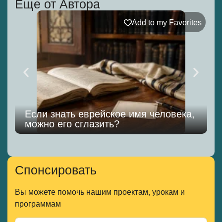
Еще от Автора
Add to my Favorites
Если знать еврейское имя человека,
можно его сглазить?
к
Спонсировать
Вы можете помочь нашим проектам, урокам и
программам