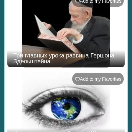
Add to my Favorites
Три главных урока раввина Гершона
Эдельштейна
Add to my Favorites