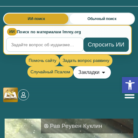
ИИ-поиск
Обычный поиск
Поиск по материалам Imrey.org
ИИ
Спросить ИИ
Помочь сайту
Задать вопрос раввину
Случайный Псалом
Закладки
Откры
Рав Реувен Куклин