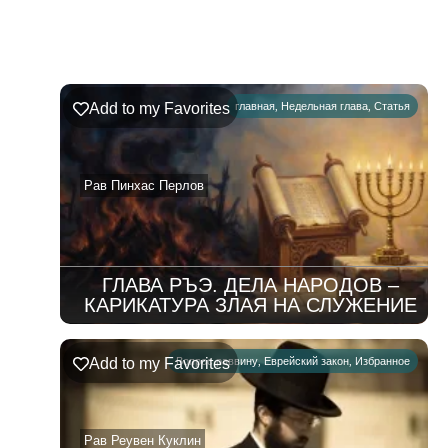
Недельная
Комментарии
глава
Ръэ
Add to my Favorites
главная
,
Недельная глава
,
Статья
02.08.2026
–
08.08.2026
Рав Пинхас Перлов
ГЛАВА РЪЭ. ДЕЛА НАРОДОВ –
КАРИКАТУРА ЗЛАЯ НА СЛУЖЕНИЕ
Add to my Favorites
Вопрос раввину
,
Еврейский закон
,
Избранное
Рав Реувен Куклин