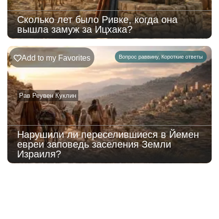
Сколько лет было Ривке, когда она
вышла замуж за Ицхака?
Add to my Favorites
Вопрос раввину
,
Короткие ответы
Рав Реувен Куклин
Нарушили ли переселившиеся в Йемен
евреи заповедь заселения Земли
Израиля?
220