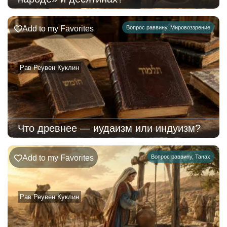
Add to my Favorites
Вопрос раввину
,
Мировоззрение
Рав Реувен Куклин
Что древнее — иудаизм или индуизм?
Add to my Favorites
Вопрос раввину
,
Танах
Рав Реувен Куклин