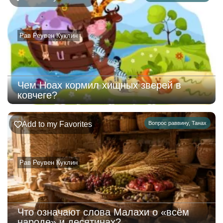
Рав Реувен Куклин
Чем Ноах кормил хищных зверей в
ковчеге?
Add to my Favorites
Вопрос раввину
,
Танах
Рав Реувен Куклин
Что означают слова Малахи о «всём
народе» и десятинах?