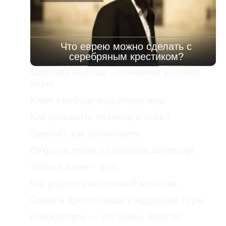
Что еврею можно сделать с
серебряным крестиком?
Свобода выбора – основное условие
веры
Ключ к победе над йецер ара
Как услышать похвалу о себе?
Зависит, как посмотреть
Открыть глаза и собирать заповеди
«Мое и ваше – ее!»
Как родился маленький молоток
Советы просят лишь у мудрецов Торы
Разбогатеть — это очень просто!