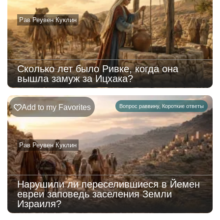
Рав Реувен Куклин
Сколько лет было Ривке, когда она
вышла замуж за Ицхака?
Add to my Favorites
Вопрос раввину
,
Короткие ответы
Рав Реувен Куклин
Нарушили ли переселившиеся в Йемен
евреи заповедь заселения Земли
Израиля?