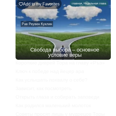
Add to my Favorites
главная
,
Недельная глава
Рав Реувен Куклин
Свобода выбора – основное
условие веры
Короткие диврей Тора на главу «Ръэ»
Ключ к победе над йецер ара
Как услышать похвалу о себе?
Зависит, как посмотреть
Открыть глаза и собирать заповеди
Как родился маленький молоток
Советы просят лишь у мудрецов Торы