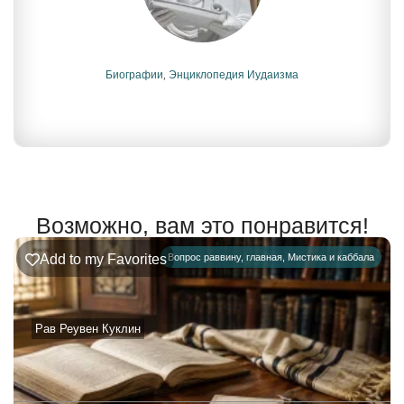
Биографии
,
Энциклопедия Иудаизма
Возможно, вам это понравится!
Add to my Favorites
Вопрос раввину
,
главная
,
Мистика и каббала
Рав Реувен Куклин