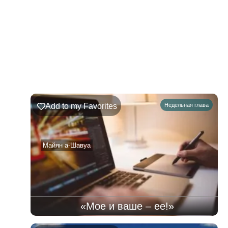
221
Недельная
Комментарии
глава
Ръэ
Add to my Favorites
Недельная глава
02.08.2026
–
08.08.2026
Майян а-Шавуа
«Мое и ваше – ее!»