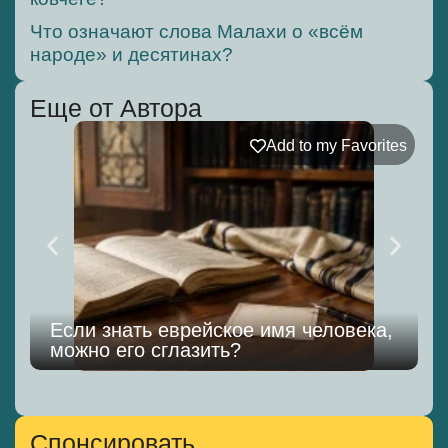
Что означают слова Малахи о «всём
народе» и десятинах?
Еще от Автора
Add to my Favorites
Если знать еврейское имя человека,
можно его сглазить?
к
Спонсировать