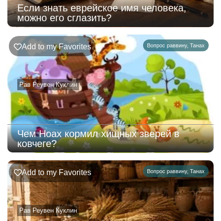
Если знать еврейское имя человека,
можно его сглазить?
Add to my Favorites
Вопрос раввину
,
Танах
Рав Реувен Куклин
Чем Ноах кормил хищных зверей в
ковчеге?
Add to my Favorites
Вопрос раввину
,
Танах
Рав Реувен Куклин