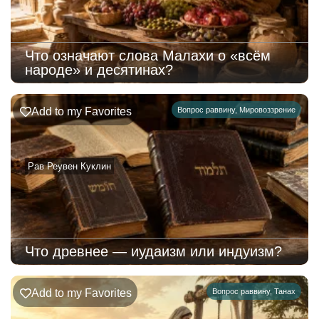
Что означают слова Малахи о «всём
народе» и десятинах?
Add to my Favorites
Вопрос раввину
,
Мировоззрение
Рав Реувен Куклин
Что древнее — иудаизм или индуизм?
Add to my Favorites
Вопрос раввину
,
Танах