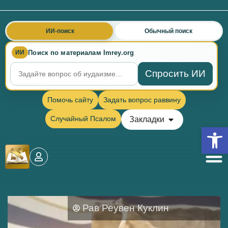
ИИ-поиск
Обычный поиск
Поиск по материалам Imrey.org
ИИ
Спросить ИИ
Помочь сайту
Задать вопрос раввину
Случайный Псалом
Закладки
Откры
Рав Реувен Куклин