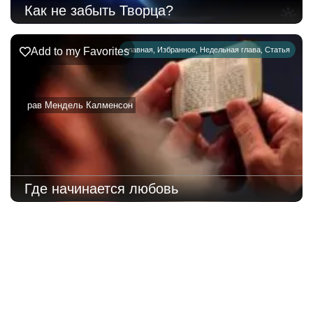
Как не забыть Творца?
Add to my Favorites
главная
,
Избранное
,
Недельная глава
,
Статья
рав Мендель Калменсон
Где начинается любовь
222
Недельная