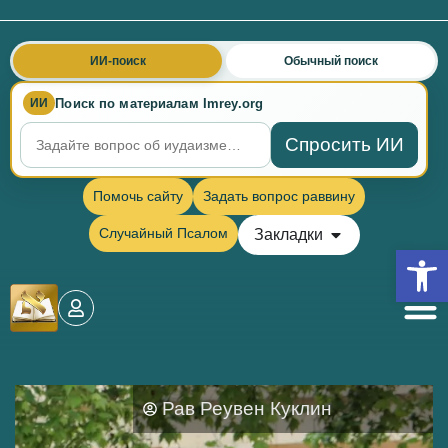
ИИ-поиск
Обычный поиск
Поиск по материалам Imrey.org
ИИ
Спросить ИИ
Помочь сайту
Задать вопрос раввину
Случайный Псалом
Закладки
Откры
Рав Реувен Куклин