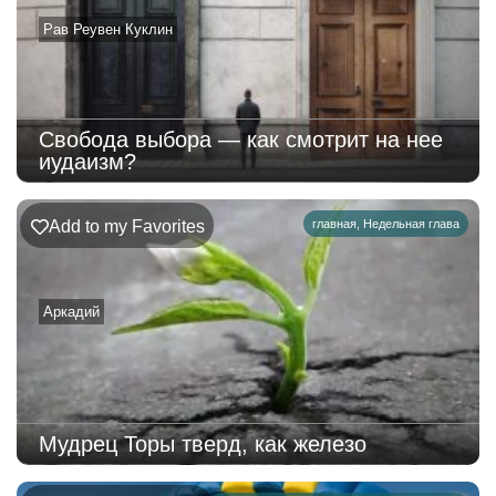
Рав Реувен Куклин
Свобода выбора — как смотрит на нее
иудаизм?
Add to my Favorites
главная
,
Недельная глава
Аркадий
Мудрец Торы тверд, как железо