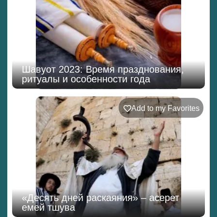
Шавуот 2023: Время празднования,
ритуалы и особенности года
Add to my Favorites
«Десять дней раскаяния» – асерет
емей тшува