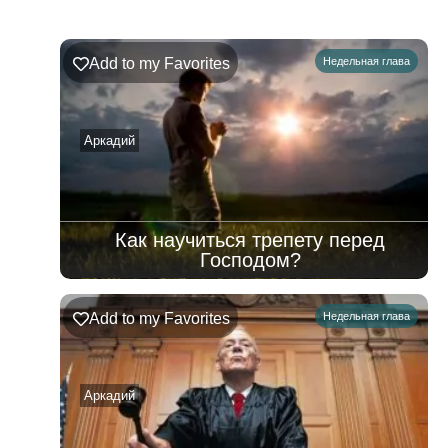
Комментарии
глава
Шофтим
Add to my Favorites
Недельная глава
09.08.2026
–
15.08.2026
Аркадий
Как научиться трепету перед
Господом?
Add to my Favorites
Недельная глава
Аркадий