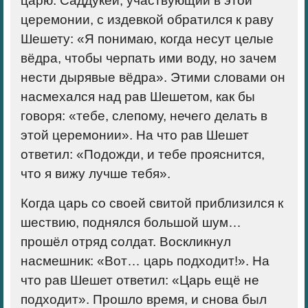
царю. Саддукей, участвующий в этой
церемонии, с издевкой обратился к раву
Шешету: «Я понимаю, когда несут целые
вёдра, чтобы черпать ими воду, но зачем
нести дырявые вёдра». Этими словами он
насмехался над рав Шешетом, как бы
говоря: «тебе, слепому, нечего делать в
этой церемонии». На что рав Шешет
ответил: «Подожди, и тебе прояснится,
что я вижу лучше тебя».
Когда царь со своей свитой приблизился к
шествию, поднялся большой шум…
прошёл отряд солдат. Воскликнул
насмешник: «Вот… царь подходит!». На
что рав Шешет ответил: «Царь ещё не
подходит». Прошло время, и снова был