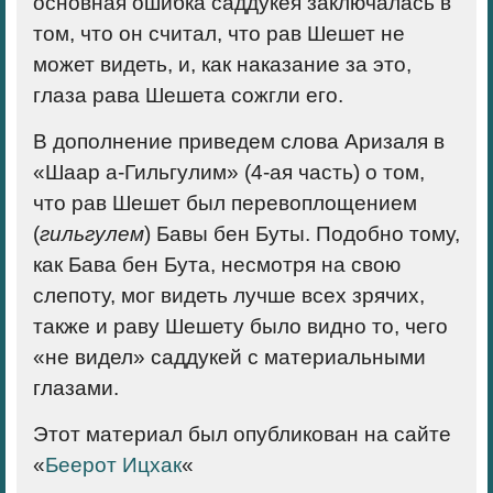
основная ошибка саддукея заключалась в
том, что он считал, что рав Шешет не
может видеть, и, как наказание за это,
глаза рава Шешета сожгли его.
В дополнение приведем слова Аризаля в
«Шаар а-Гильгулим» (4-ая часть) о том,
что рав Шешет был перевоплощением
(
гильгулем
) Бавы бен Буты. Подобно тому,
как Бава бен Бута, несмотря на свою
слепоту, мог видеть лучше всех зрячих,
также и раву Шешету было видно то, чего
«не видел» саддукей с материальными
глазами.
Этот материал был опубликован на сайте
«
Беерот Ицхак
«