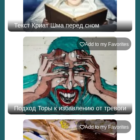
Текст Криат Шма перед сном
Add to my Favorites
Подход Торы к избавлению от тревоги
Add to my Favorites