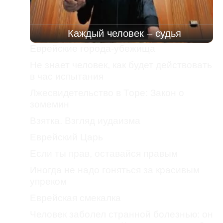
Каждый человек – судья
Еврейские города-убежища
Не знает человек, как будет действовать
в час испытания
Лжесвидетельство в Торе: Закон о
зомемин
Взятка. Взгляд иудаизма
Еврейский Царь
Если ты прав, оставайся правым
Иногда не надо гоняться за красивым
упреком
Еврейская смекалка
Человек заболел странной болезнью: он