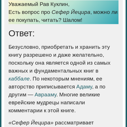
Уважаемый Рав Куклин,
Есть вопрос про
Сефер Йецира
, можно ли
ее покупать, читать? Шалом!
Ответ:
Безусловно, приобретать и хранить эту
книгу разрешено и даже желательно,
поскольку она является одной из самых
важных и фундаментальных книг в
каббале
. По некоторым мнениям, ее
авторство приписывается
Адаму
, а по
другим —
Аврааму
. Многие великие
еврейские мудрецы написали
комментарии к этой книге.
«Сефер Йецира»
рассматривает