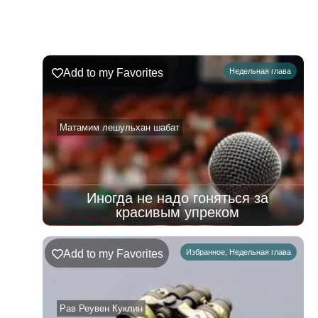
Недельная
Комментарии
глава
Шофтим
Add to my Favorites
Недельная глава
09.08.2026
–
15.08.2026
Матамим лешульхан шабат
Иногда не надо гоняться за
красивым упреком
Add to my Favorites
Избранное
,
Недельная глава
Рав Реувен Куклин