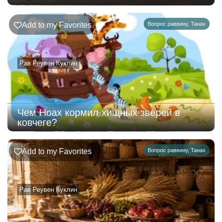
Add to my Favorites
Вопрос раввину
,
Танах
Рав Реувен Куклин
Чем Ноах кормил хищных зверей в
ковчеге?
Add to my Favorites
Вопрос раввину
,
Танах
Рав Реувен Куклин