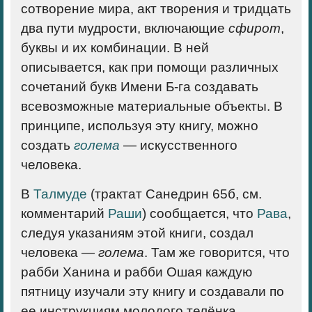
сотворение мира, акт творения и тридцать
два пути мудрости, включающие
сфирот
,
буквы и их комбинации. В ней
описывается, как при помощи различных
сочетаний букв Имени Б-га создавать
всевозможные материальные объекты. В
принципе, используя эту книгу, можно
создать
голема
— искусственного
человека.
В
Талмуде
(трактат Санедрин 65б, см.
комментарий
Раши
) сообщается, что
Рава
,
следуя указаниям этой книги, создал
человека —
голема
. Там же говорится, что
рабби Ханина и рабби Ошая каждую
пятницу изучали эту книгу и создавали по
ее инструкциям молодого телёнка,