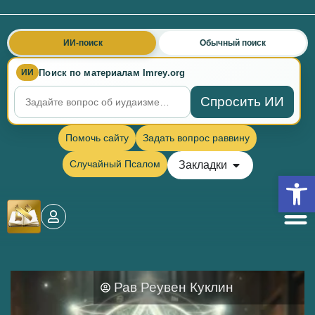
ИИ-поиск
Обычный поиск
Поиск по материалам Imrey.org
ИИ
Спросить ИИ
Помочь сайту
Задать вопрос раввину
Случайный Псалом
Закладки
Откры
Рав Реувен Куклин