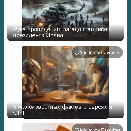
Рука провидения: загадочная гибель
президента Ирана
Add to my Favorites
5 малоизвестных фактов о евреях и
GPT
Add to my Favorites