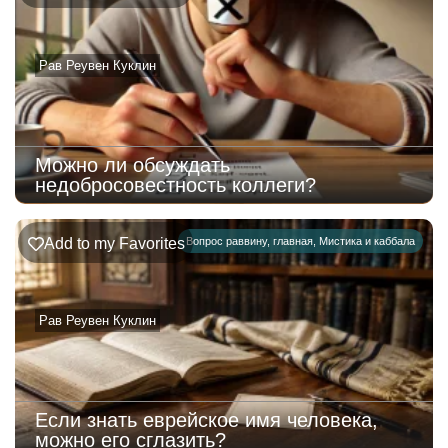
Рав Реувен Куклин
Можно ли обсуждать
недобросовестность коллеги?
Add to my Favorites
Вопрос раввину
,
главная
,
Мистика и каббала
Рав Реувен Куклин
Если знать еврейское имя человека,
можно его сглазить?