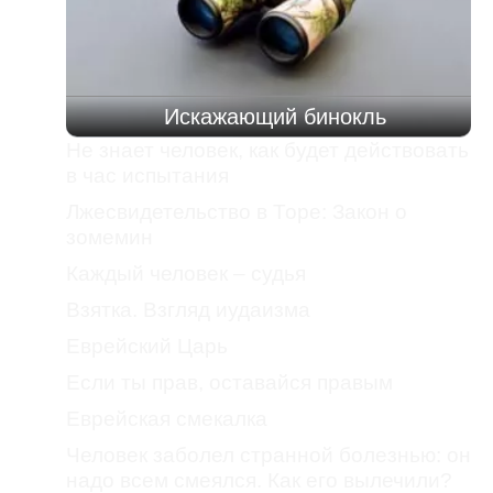
Искажающий бинокль
Не знает человек, как будет действовать
в час испытания
Лжесвидетельство в Торе: Закон о
зомемин
Каждый человек – судья
Взятка. Взгляд иудаизма
Еврейский Царь
Если ты прав, оставайся правым
Еврейская смекалка
Человек заболел странной болезнью: он
надо всем смеялся. Как его вылечили?